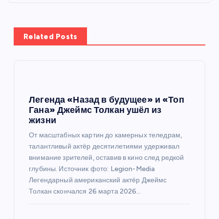
г
а
Related Posts
ц
и
я
Легенда «Назад в будущее» и «Топ
Гана» Джеймс Толкан ушёл из
п
жизни
От масштабных картин до камерных теледрам,
о
талантливый актёр десятилетиями удерживал
внимание зрителей, оставив в кино след редкой
з
глубины. Источник фото: Legion-Media
Легендарный американский актёр Джеймс
а
Толкан скончался 26 марта 2026…
п