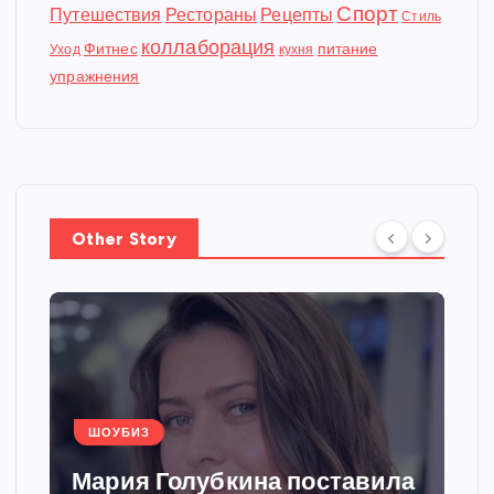
Спорт
Путешествия
Рестораны
Рецепты
Стиль
коллаборация
Фитнес
питание
Уход
кухня
упражнения
Other Story
ШОУБИЗ
Мария Голубкина поставила