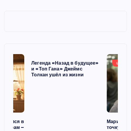
Легенда «Назад в будущее»
ШОУБИ
и «Топ Гана» Джеймс
Толкан ушёл из жизни
списался в
Мария Го
 операм –
точку в с