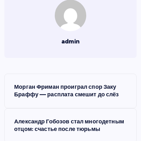
admin
Н
Морган Фриман проиграл спор Заку
а
Браффу — расплата смешит до слёз
в
Александр Гобозов стал многодетным
и
отцом: счастье после тюрьмы