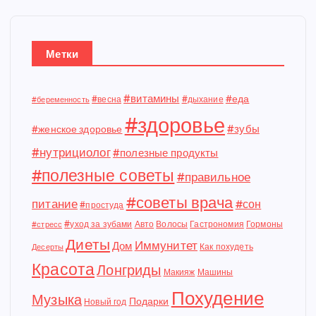
Метки
#витамины
#еда
#весна
#дыхание
#беременность
#здоровье
#зубы
#женское здоровье
#нутрициолог
#полезные продукты
#полезные советы
#правильное
#советы врача
питание
#сон
#простуда
#уход за зубами
Авто
Волосы
Гастрономия
Гормоны
#стресс
Диеты
Иммунитет
Дом
Как похудеть
Десерты
Красота
Лонгриды
Макияж
Машины
Похудение
Музыка
Подарки
Новый год