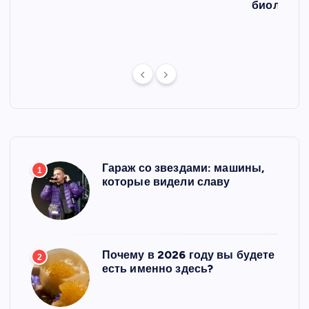
л
биологич
ст
Гараж со звездами: машины,
1
которые видели славу
Почему в 2026 году вы будете
2
есть именно здесь?