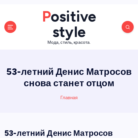
П
Positive
е
р
style
е
й
Мода, стиль, красота.
т
и
к
с
53-летний Денис Матросов
о
д
снова станет отцом
е
р
Главная
ж
а
н
и
ю
53-летний Денис Матросов