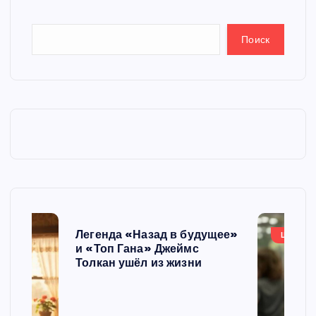
а
Поиск
ц
и
я
з
а
п
Легенда «Назад в будущее»
ШОУБИ
и «Топ Гана» Джеймс
и
Толкан ушёл из жизни
с