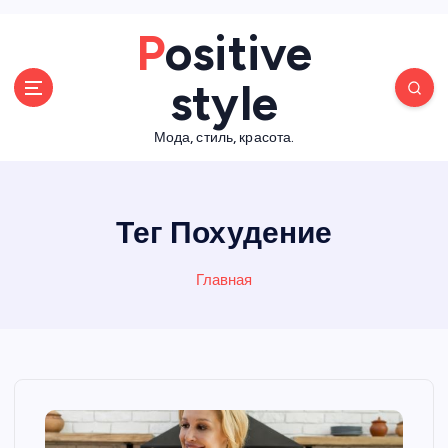
П
Positive
е
р
style
е
й
Мода, стиль, красота.
т
и
к
с
Тег Похудение
о
д
е
Главная
р
ж
а
н
и
ю