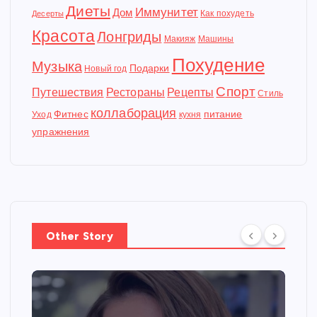
Диеты
Иммунитет
Дом
Как похудеть
Десерты
Красота
Лонгриды
Макияж
Машины
Похудение
Музыка
Подарки
Новый год
Спорт
Путешествия
Рестораны
Рецепты
Стиль
коллаборация
Фитнес
питание
Уход
кухня
упражнения
Other Story