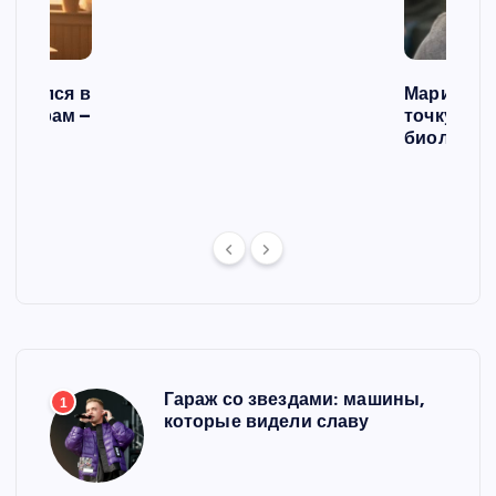
е
й
списался в
Мария Го
 операм –
точку в с
л
биологич
ст
Гараж со звездами: машины,
1
которые видели славу