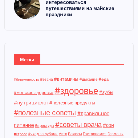
интересоваться
путешествиями на майские
праздники
Метки
#витамины
#еда
#весна
#дыхание
#беременность
#здоровье
#зубы
#женское здоровье
#нутрициолог
#полезные продукты
#полезные советы
#правильное
#советы врача
питание
#сон
#простуда
#уход за зубами
Авто
Волосы
Гастрономия
Гормоны
#стресс