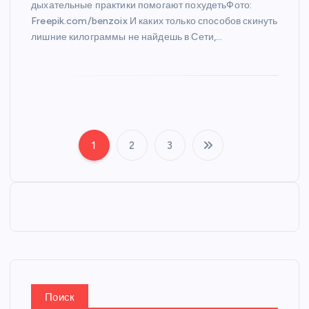
дыхательные практики помогают похудетьФото:
Freepik.com/benzoix И каких только способов скинуть
лишние килограммы не найдешь в Сети,…
1
2
3
П
а
г
и
н
Поиск