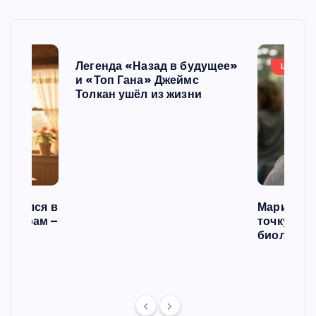
Легенда «Назад в будущее»
ШОУБИ
и «Топ Гана» Джеймс
Толкан ушёл из жизни
списался в
Мария Го
 операм –
точку в с
л
биологич
ст