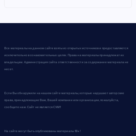
Все материалы на данном сайте взяты из открытых источников и предоставляются
исключительно в ознакомительных целях. Права на материалы принадлежат их
владельцам. Администрация сайта ответственности за содержание материала не
несет.
Если Вы обнаружили на нашем сайте материалы, которые нарушают авторские
права, принадлежащие Вам, Вашей компании или организации, пожалуйста,
сообщите нам. Сайт не является СМИ!
На сайте могут быть опубликованы материалы 18+!