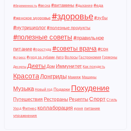
#витамины
#еда
#весна
#дыхание
#беременность
#здоровье
#зубы
#женское здоровье
#нутрициолог
#полезные продукты
#полезные советы
#правильное
#советы врача
питание
#сон
#простуда
#уход за зубами
Авто
Волосы
Гастрономия
Гормоны
#стресс
Диеты
Иммунитет
Дом
Как похудеть
Десерты
Красота
Лонгриды
Макияж
Машины
Похудение
Музыка
Подарки
Новый год
Спорт
Путешествия
Рестораны
Рецепты
Стиль
коллаборация
Фитнес
питание
Уход
кухня
упражнения