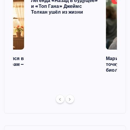
Легенда «Назад в будущее»
ШОУБИ
и «Топ Гана» Джеймс
Толкан ушёл из жизни
списался в
Мария Го
 операм –
точку в с
л
биологич
ст