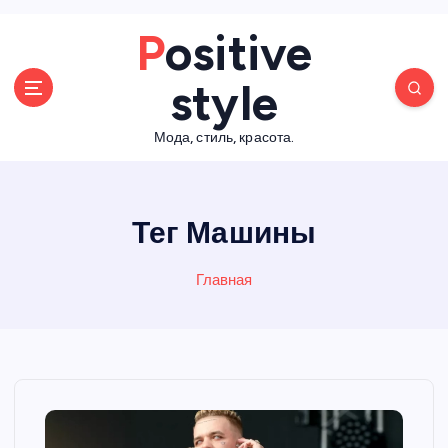
П
Positive
е
р
style
е
й
Мода, стиль, красота.
т
и
к
с
Тег Машины
о
д
е
Главная
р
ж
а
н
и
ю