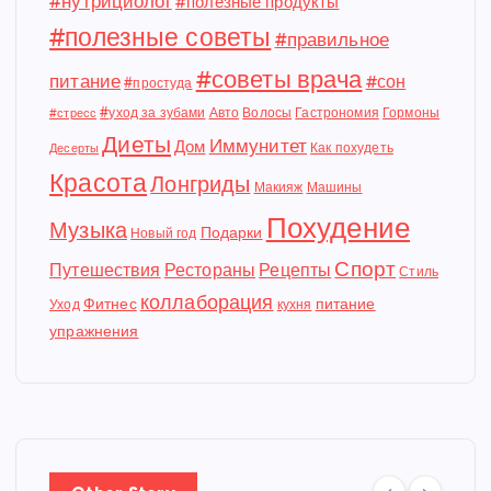
#нутрициолог
#полезные продукты
#полезные советы
#правильное
#советы врача
питание
#сон
#простуда
#уход за зубами
Авто
Волосы
Гастрономия
Гормоны
#стресс
Диеты
Иммунитет
Дом
Как похудеть
Десерты
Красота
Лонгриды
Макияж
Машины
Похудение
Музыка
Подарки
Новый год
Спорт
Путешествия
Рестораны
Рецепты
Стиль
коллаборация
Фитнес
питание
Уход
кухня
упражнения