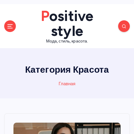
П
Positive
е
р
style
е
й
Мода, стиль, красота.
т
и
к
с
Категория Красота
о
д
е
Главная
р
ж
а
н
и
ю