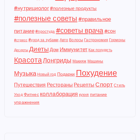
#нутрициолог
#полезные продукты
#полезные советы
#правильное
#советы врача
питание
#сон
#простуда
#уход за зубами
Авто
Волосы
Гастрономия
Гормоны
#стресс
Диеты
Иммунитет
Дом
Как похудеть
Десерты
Красота
Лонгриды
Макияж
Машины
Похудение
Музыка
Подарки
Новый год
Спорт
Путешествия
Рестораны
Рецепты
Стиль
коллаборация
Фитнес
питание
Уход
кухня
упражнения