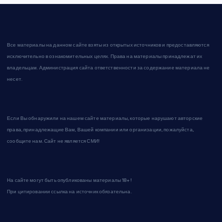
Все материалы на данном сайте взяты из открытых источников и предоставляются
исключительно в ознакомительных целях. Права на материалы принадлежат их
владельцам. Администрация сайта ответственности за содержание материала не
несет.
Если Вы обнаружили на нашем сайте материалы, которые нарушают авторские
права, принадлежащие Вам, Вашей компании или организации, пожалуйста,
сообщите нам. Сайт не является СМИ!
На сайте могут быть опубликованы материалы 18+!
При цитировании ссылка на источник обязательна.