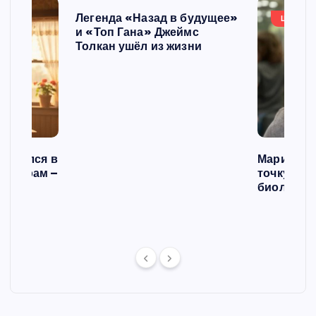
п
Легенда «Назад в будущее»
ШОУБИ
и «Топ Гана» Джеймс
и
Толкан ушёл из жизни
с
е
й
списался в
Мария Го
 операм –
точку в с
л
биологич
ст