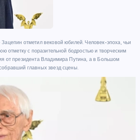
ШОУБИЗ
 Зацепин отметил вековой юбилей. Человек-эпоха, чьи
нюю отметку с поразительной бодростью и творческим
ия от президента Владимира Путина, а в Большом
собравший главных звезд сцены.
Райан Гослинг расписался в
любви к мыльным операм – и
сразу же получил предложение
каст