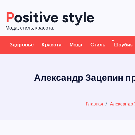
П
Positive style
е
р
Мода, стиль, красота.
е
й
Здоровье
Красота
Мода
Стиль
Шоубиз
т
и
к
с
Александр Зацепин пр
о
д
е
Главная
Александр 
р
ж
а
н