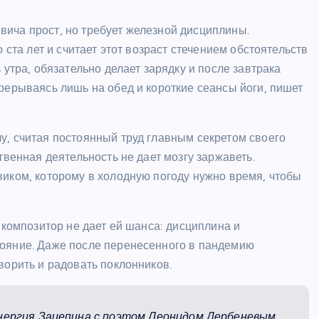
ича прост, но требует железной дисциплины.
 ста лет и считает этот возраст стечением обстоятельств
 утра, обязательно делает зарядку и после завтрака
рерываясь лишь на обед и короткие сеансы йоги, пишет
у, считая постоянный труд главным секретом своего
твенная деятельность не дает мозгу заржаветь.
виком, которому в холодную погоду нужно время, чтобы
 композитор не дает ей шанса: дисциплина и
тояние. Даже после перенесенного в пандемию
ворить и радовать поклонников.
инергия Зацепина с поэтом Леонидом Дербеневым