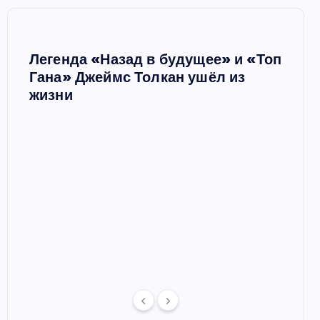
Легенда «Назад в будущее» и «Топ
Ш
Гана» Джеймс Толкан ушёл из
жизни
Мари
в сп
 в
отце