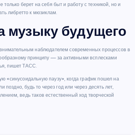
только берет на себя быт и работу с техникой, но и
ать либретто к мюзиклам.
а музыку будущего
я внимательным наблюдателем современных процессов в
лнообразному принципу — за активными всплесками
ья, пишет ТАСС.
ю «синусоидальную паузу», когда график пошел на
и поздно, будь то через год или через десять лет,
ением, ведь таков естественный ход творческой