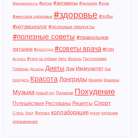
#витамины
#еда
#весна
#дыхание
#беременность
#здоровье
#зубы
#женское здоровье
#нутрициолог
#полезные продукты
#полезные советы
#правильное
#советы врача
питание
#сон
#простуда
#уход за зубами
Авто
Волосы
Гастрономия
#стресс
Диеты
Иммунитет
Дом
Гормоны
Как
Десерты
Красота
Лонгриды
похудеть
Макияж
Машины
Похудение
Музыка
Подарки
Новый год
Спорт
Путешествия
Рестораны
Рецепты
коллаборация
Фитнес
питание
Стиль
Уход
кухня
упражнения