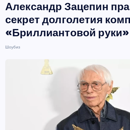
Александр Зацепин пра
и
ю
секрет долголетия ком
«Бриллиантовой руки»
Шоубиз