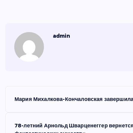
admin
Н
Мария Михалкова-Кончаловская завершила
а
в
78-летний Арнольд Шварценеггер вернется