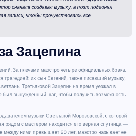
тор сначала создавал музыку, а поэт подгонял
ая записи, чтобы прочувствовать все
за Зацепина
ений. За плечами маэстро четыре официальных брака.
 трагедией: их сын Евгений, также писавший музыку,
 Светланы Третьяковой Зацепин на время уезжал в
о был вынужденный шаг, чтобы получить возможность
подавателем музыки Светланой Морозовской, с которой
дня рядом с мастером находится его верная спутница —
те между ними превышает 60 лет, маэстро называет ее