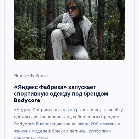
Яндекс Фабрика
«Яндекс Фабрика» запускает
спортивную одежду под брендом
Bodycore
«Яндекс Фабрика» вывела на рынок первую линейку
одежды для тренировок под собственным брендом
Bodycore. В коллекцию вошли около 200 мужских и
женских моделей: брюки и легинсы, футболки и
лонгсливы, топы…