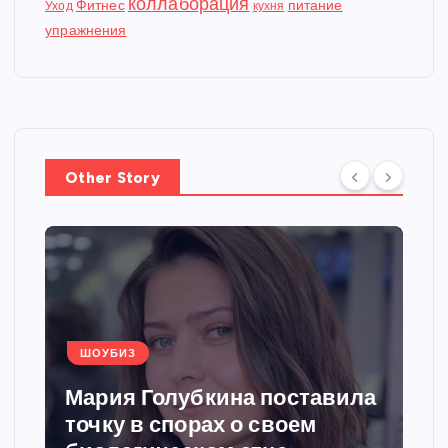
коллаборация
Фитнес
питание
Уход
кухня
упражнения
Other Story
ШОУБИЗ
Мария Голубкина поставила
точку в спорах о своем