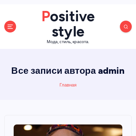
П
Positive
е
р
style
е
й
Мода, стиль, красота.
т
и
к
с
Все записи автора admin
о
д
е
Главная
р
ж
а
н
и
ю