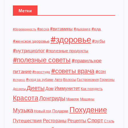
Метки
#витамины
#еда
#весна
#дыхание
#беременность
#здоровье
#зубы
#женское здоровье
#нутрициолог
#полезные продукты
#полезные советы
#правильное
#советы врача
питание
#сон
#простуда
#уход за зубами
Авто
Волосы
Гастрономия
Гормоны
#стресс
Диеты
Иммунитет
Дом
Как похудеть
Десерты
Красота
Лонгриды
Макияж
Машины
Похудение
Музыка
Подарки
Новый год
Спорт
Путешествия
Рестораны
Рецепты
Стиль