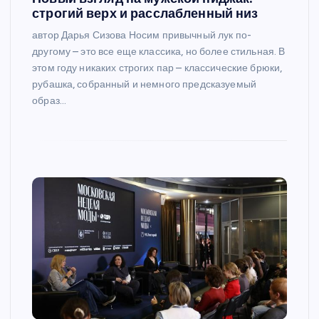
строгий верх и расслабленный низ
автор Дарья Сизова Носим привычный лук по-
другому – это все еще классика, но более стильная. В
этом году никаких строгих пар – классические брюки,
рубашка, собранный и немного предсказуемый
образ…