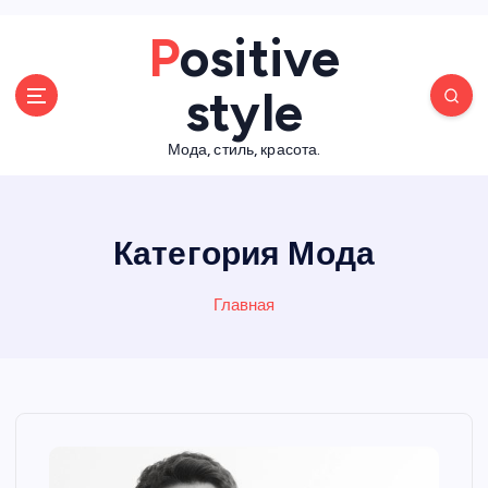
П
Positive
е
р
style
е
й
Мода, стиль, красота.
т
и
к
с
Категория Мода
о
д
е
Главная
р
ж
а
н
и
ю