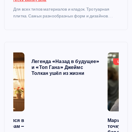
recke кирпич цена
з
Для всех типов материалов и кладок. Тротуарная
плитка. Самых разнообразных форм и дизайнов. . .
а
п
и
с
Легенда «Назад в будущее»
ШОУБИ
и «Топ Гана» Джеймс
Толкан ушёл из жизни
е
й
списался в
Мария Го
 операм –
точку в с