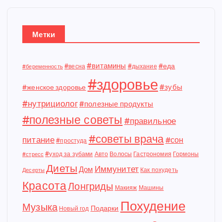
Метки
#витамины
#еда
#весна
#дыхание
#беременность
#здоровье
#зубы
#женское здоровье
#нутрициолог
#полезные продукты
#полезные советы
#правильное
#советы врача
питание
#сон
#простуда
#уход за зубами
Авто
Волосы
Гастрономия
Гормоны
#стресс
Диеты
Иммунитет
Дом
Как похудеть
Десерты
Красота
Лонгриды
Макияж
Машины
Похудение
Музыка
Подарки
Новый год