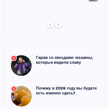
л
биологич
ст
Гараж со звездами: машины,
1
которые видели славу
Почему в 2026 году вы будете
2
есть именно здесь?