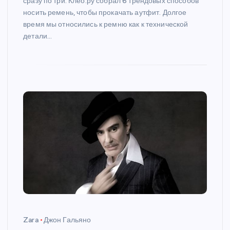
сразу по три. Клео.ру собрал 6 трендовых способов
носить ремень, чтобы прокачать аутфит. Долгое
время мы относились к ремню как к технической
детали…
Zara
Джон Гальяно