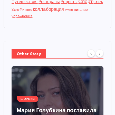
Спорт
Путешествия
Рестораны
Рецепты
Стиль
коллаборация
Фитнес
питание
Уход
кухня
упражнения
Other Story
ШОУБИЗ
Мария Голубкина поставила