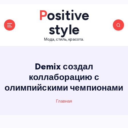
П
Positive
е
р
style
е
й
Мода, стиль, красота.
т
и
к
с
Demix создал
о
д
коллаборацию с
е
олимпийскими чемпионами
р
ж
а
Главная
н
и
ю