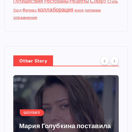
Спорт
Путешествия
Рестораны
Рецепты
Стиль
коллаборация
Фитнес
питание
Уход
кухня
упражнения
Other Story
ШОУБИЗ
Мария Голубкина поставила