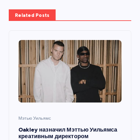
а
ц
Related Posts
и
я
п
о
з
а
Мэтью Уильямс
п
Oakley назначил Мэттью Уильямса
и
креативным директором