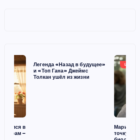
Легенда «Назад в будущее»
ШОУБИ
и «Топ Гана» Джеймс
Толкан ушёл из жизни
списался в
Мария Го
 операм –
точку в с
л
биологич