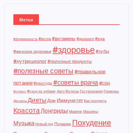
Метки
#витамины
#еда
#весна
#дыхание
#беременность
#здоровье
#зубы
#женское здоровье
#нутрициолог
#полезные продукты
#полезные советы
#правильное
#советы врача
питание
#сон
#простуда
#уход за зубами
Авто
Волосы
Гастрономия
Гормоны
#стресс
Диеты
Иммунитет
Дом
Как похудеть
Десерты
Красота
Лонгриды
Макияж
Машины
Похудение
Музыка
Подарки
Новый год