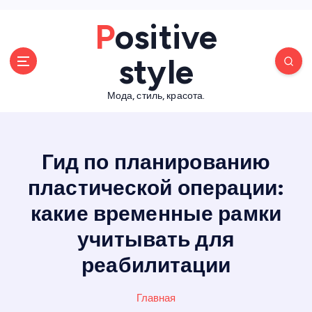
П
Positive
е
р
style
е
й
Мода, стиль, красота.
т
и
к
с
Гид по планированию
о
д
пластической операции:
е
какие временные рамки
р
ж
учитывать для
а
н
реабилитации
и
ю
Главная