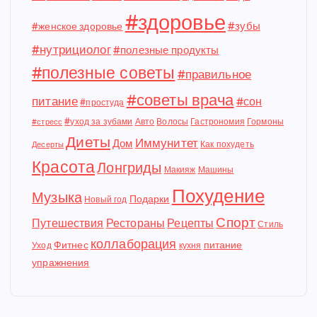
#здоровье
#зубы
#женское здоровье
#нутрициолог
#полезные продукты
#полезные советы
#правильное
#советы врача
питание
#сон
#простуда
#уход за зубами
Авто
Волосы
Гастрономия
Гормоны
#стресс
Диеты
Иммунитет
Дом
Как похудеть
Десерты
Красота
Лонгриды
Макияж
Машины
Похудение
Музыка
Подарки
Новый год
Спорт
Путешествия
Рестораны
Рецепты
Стиль
коллаборация
Фитнес
питание
Уход
кухня
упражнения