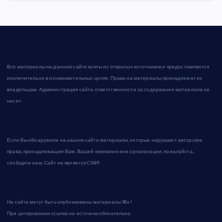
Все материалы на данном сайте взяты из открытых источников и предоставляются
исключительно в ознакомительных целях. Права на материалы принадлежат их
владельцам. Администрация сайта ответственности за содержание материала не
несет.
Если Вы обнаружили на нашем сайте материалы, которые нарушают авторские
права, принадлежащие Вам, Вашей компании или организации, пожалуйста,
сообщите нам. Сайт не является СМИ!
На сайте могут быть опубликованы материалы 18+!
При цитировании ссылка на источник обязательна.