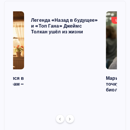
Легенда «Назад в будущее»
ШОУБИ
и «Топ Гана» Джеймс
Толкан ушёл из жизни
списался в
Мария Го
 операм –
точку в с
л
биологич
ст