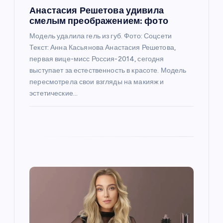
а
Анастасия Решетова удивила
п
смелым преображением: фото
Модель удалила гель из губ. Фото: Соцсети
и
Текст: Анна Касьянова Анастасия Решетова,
первая вице-мисс Россия-2014, сегодня
с
выступает за естественность в красоте. Модель
пересмотрела свои взгляды на макияж и
я
эстетические…
м