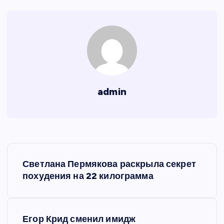
admin
Н
Светлана Пермякова раскрыла секрет
а
похудения на 22 килограмма
в
Егор Крид сменил имидж