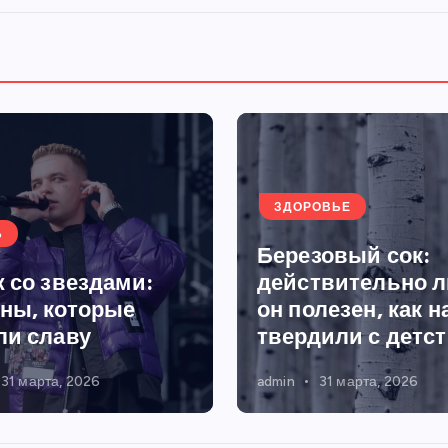
ЗДОРОВЬЕ
Ь
Березовый сок:
 со звездами:
действительно л
ны, которые
он полезен, как н
ли славу
твердили с детс
31 марта, 2026
admin
31 марта, 2026