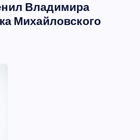
енил Владимира
ука Михайловского