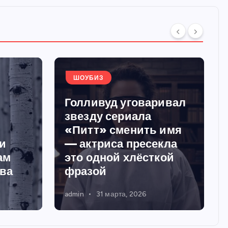
ШОУБИЗ
Голливуд уговаривал
звезду сериала
«Питт» сменить имя
и
— актриса пресекла
ам
это одной хлёсткой
тва
фразой
admin
31 марта, 2026