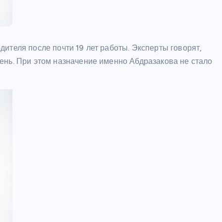
ШОУБИЗ
ителя после почти 19 лет работы. Эксперты говорят,
ень. При этом назначение именно Абдразакова не стало
Райан Гослинг расписался в
любви к мыльным операм – и
сразу же получил предложение
каст