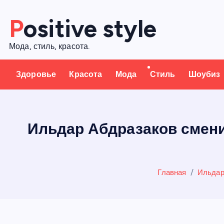
П
Positive style
е
р
Мода, стиль, красота.
е
й
Здоровье
Красота
Мода
Стиль
Шоубиз
т
и
к
с
Ильдар Абдразаков смени
о
д
е
Главная
Ильдар
р
ж
а
н