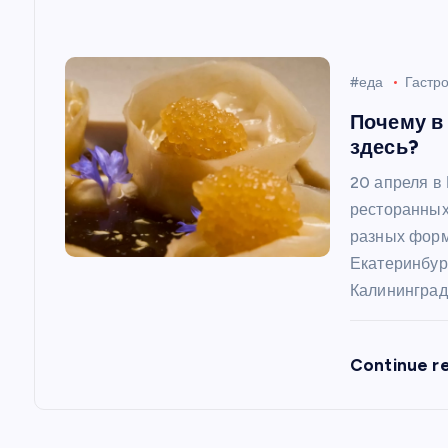
а
п
#еда
Гастр
и
Почему в
здесь?
с
20 апреля в
ресторанных
я
разных форм
Екатеринбур
м
Калининград
Continue r