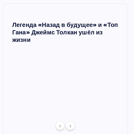
Легенда «Назад в будущее» и «Топ
Ш
Гана» Джеймс Толкан ушёл из
жизни
Мари
в сп
 в
отце