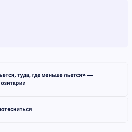
ьется, туда, где меньше льется» —
позитарии
потесниться