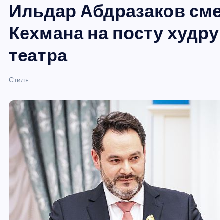
Ильдар Абдразаков см
и
ю
Кехмана на посту худр
театра
Стиль