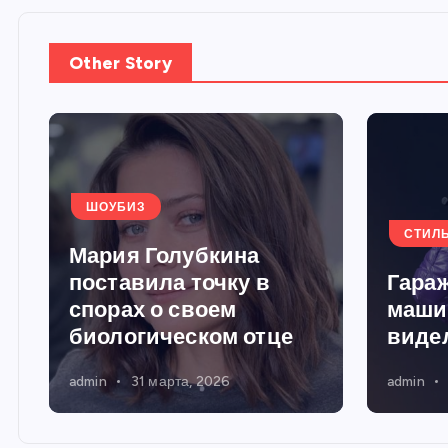
Other Story
ШОУБИЗ
СТИЛ
Мария Голубкина
поставила точку в
Гараж
спорах о своем
маши
биологическом отце
виде
admin
31 марта, 2026
admin