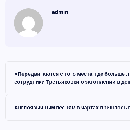
admin
Н
«Передвигаются с того места, где больше л
а
сотрудники Третьяковки о затоплении в де
в
Англоязычным песням в чартах пришлось 
и