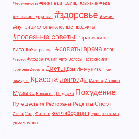
#витамины
#еда
#весна
#дыхание
#беременность
#здоровье
#зубы
#женское здоровье
#нутрициолог
#полезные продукты
#полезные советы
#правильное
#советы врача
питание
#сон
#простуда
#уход за зубами
Авто
Волосы
Гастрономия
#стресс
Диеты
Иммунитет
Дом
Гормоны
Как
Десерты
Красота
Лонгриды
похудеть
Макияж
Машины
Похудение
Музыка
Подарки
Новый год
Спорт
Путешествия
Рестораны
Рецепты
коллаборация
Фитнес
питание
Стиль
Уход
кухня
упражнения