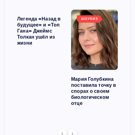
Легенда «Назад в
ШОУБИЗ
будущее» и «Топ
Гана» Джеймс
Толкан ушёл из
жизни
Мария Голубкина
Гол
поставила точку в
уго
ьным
спорах о своем
сер
зу
биологическом
сме
отце
акт
в
это
хлё