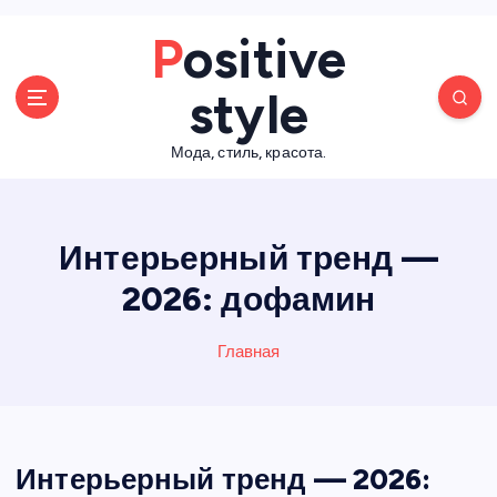
П
Positive
е
р
style
е
й
Мода, стиль, красота.
т
и
к
с
Интерьерный тренд —
о
д
2026: дофамин
е
р
Главная
ж
а
н
и
ю
Интерьерный тренд — 2026: