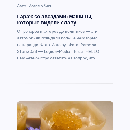
а
Авто
Автомобиль
п
Гараж со звездами: машины,
которые видели славу
и
От рэперов и актеров до политиков — эти
автомобили повидали больше некоторых
с
папарацци. Фото: Авто.ру Фото: Persona
Stars/038 — Legion-Media Текст: HELLO!
я
Сможете быстро ответить на вопрос, что…
м