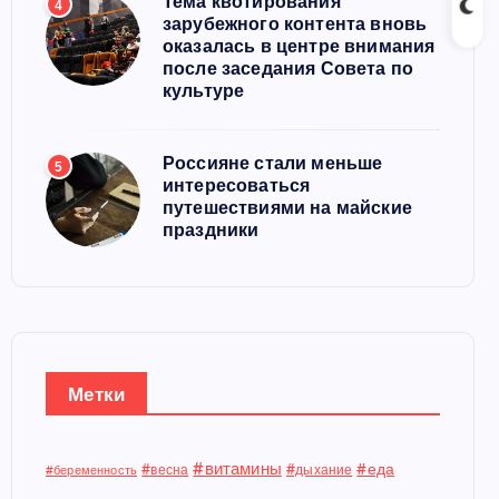
Тема квотирования
4
зарубежного контента вновь
оказалась в центре внимания
после заседания Совета по
культуре
Россияне стали меньше
5
интересоваться
путешествиями на майские
праздники
Метки
#витамины
#еда
#весна
#дыхание
#беременность