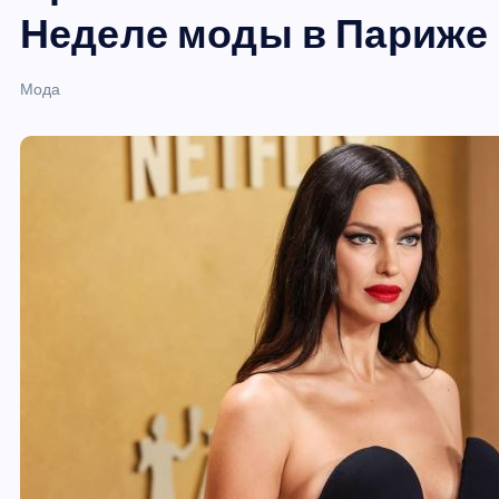
и
Неделе моды в Париже
ю
Мода