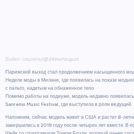
Видео: соцсети/@24thofaugust
Парижский выход стал продолжением насыщенного модн
Неделе моды в Милане, где появилась на показе модног
с пальто, надетым на обнаженное тело.
Помимо работы на подиуме, модель недавно появилась
Sanremo Music Festival, где выступила в роли ведущей.
Напомним, сейчас модель живет в США и растит 8-летн
завершились в 2019 году после четырех лет вместе. 
Шейк со спортсменом Томом Брэди, который ранее сос