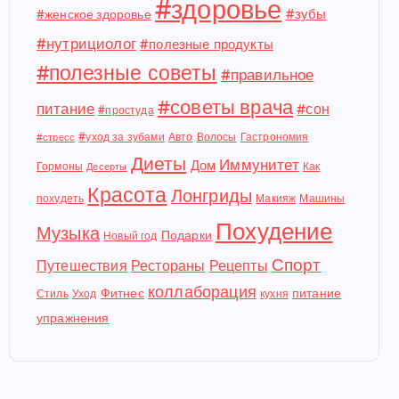
#здоровье
#зубы
#женское здоровье
#нутрициолог
#полезные продукты
#полезные советы
#правильное
#советы врача
питание
#сон
#простуда
#уход за зубами
Авто
Волосы
Гастрономия
#стресс
Диеты
Иммунитет
Дом
Гормоны
Как
Десерты
Красота
Лонгриды
похудеть
Макияж
Машины
Похудение
Музыка
Подарки
Новый год
Спорт
Путешествия
Рестораны
Рецепты
коллаборация
Фитнес
питание
Стиль
Уход
кухня
упражнения