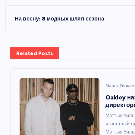
а
в
На весну: 8 модных шляп сезона
и
г
Related Posts
а
ц
Мэтью Уильям
Oakley н
и
директор
Мэттью Уиль
я
известный п
Мэттью Уиль