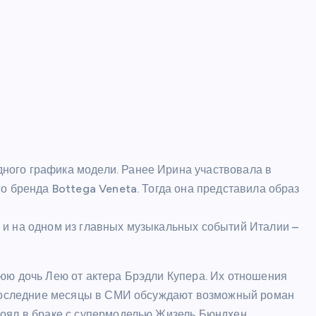
ого графика модели. Ранее Ирина участвовала в
о бренда Bottega Veneta. Тогда она представила образ
 и на одном из главных музыкальных событий Италии –
юю дочь Лею от актера Брэдли Купера. Их отношения
В последние месяцы в СМИ обсуждают возможный роман
тоял в браке с супермоделью Жизель Бюндхен.