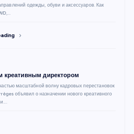
аправлений одежды, обуви и аксессуаров. Как
WD,…
eading
м креативным директором
 частью масштабной волну кадровых перестановок
règes объявил о назначении нового креативного
и.…