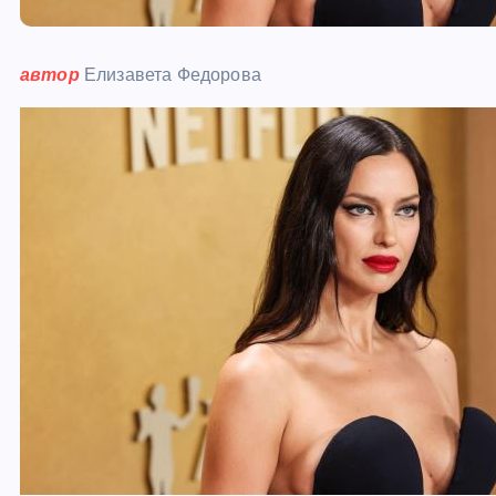
автор
Елизавета Федорова