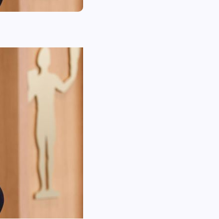
ШОУБИЗ
Райан Гослинг расписался в
любви к мыльным операм – и
сразу же получил предложение
каст