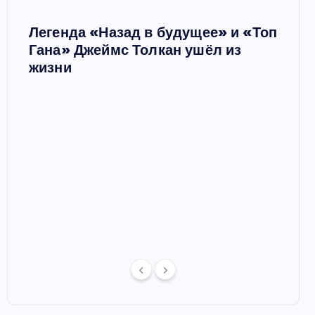
Легенда «Назад в будущее» и «Топ
Ш
Гана» Джеймс Толкан ушёл из
жизни
Мари
в сп
 в
отце