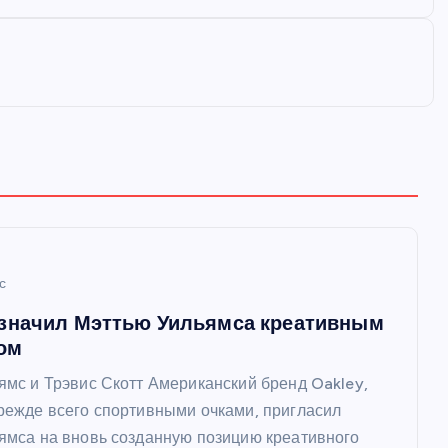
с
азначил Мэттью Уильямса креативным
ом
ямс и Трэвис Скотт Американский бренд Oakley,
режде всего спортивными очками, пригласил
ямса на вновь созданную позицию креативного