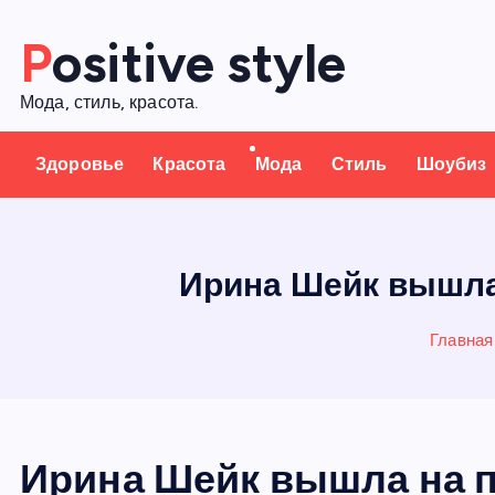
П
Positive style
е
р
Мода, стиль, красота.
е
й
Здоровье
Красота
Мода
Стиль
Шоубиз
т
и
к
с
Ирина Шейк вышла
о
д
Главная
е
р
ж
а
Ирина Шейк вышла на 
н