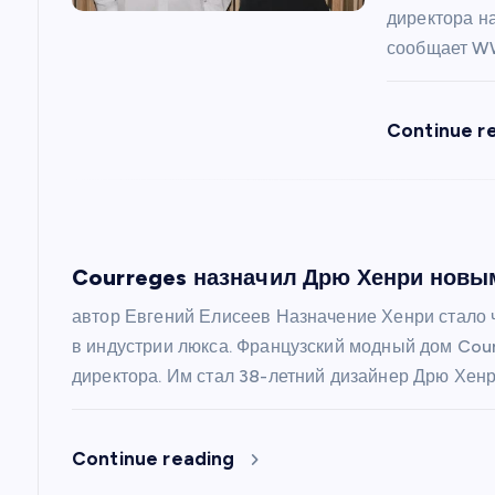
п
директора н
сообщает W
о
з
Continue r
а
п
Courreges назначил Дрю Хенри новы
и
автор Евгений Елисеев Назначение Хенри стало
в индустрии люкса. Французский модный дом Cour
с
директора. Им стал 38-летний дизайнер Дрю Хенр
я
Continue reading