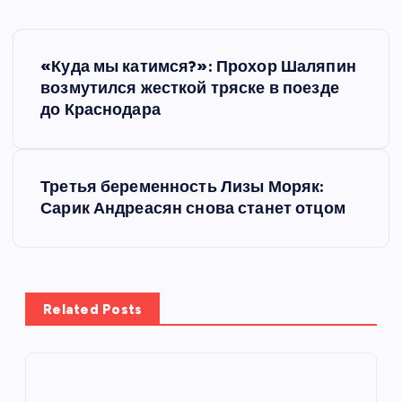
Н
«Куда мы катимся?»: Прохор Шаляпин
а
возмутился жесткой тряске в поезде
до Краснодара
в
и
Третья беременность Лизы Моряк:
Сарик Андреасян снова станет отцом
г
а
ц
Related Posts
и
я