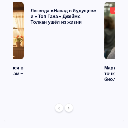
Легенда «Назад в будущее»
ШОУБИ
и «Топ Гана» Джеймс
Толкан ушёл из жизни
списался в
Мария Го
 операм –
точку в с
л
биологич
ст