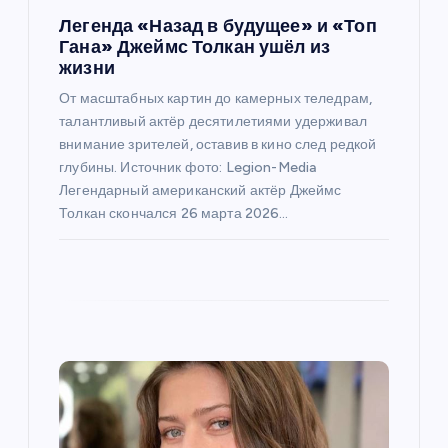
Легенда «Назад в будущее» и «Топ
п
Гана» Джеймс Толкан ушёл из
жизни
о
От масштабных картин до камерных теледрам,
талантливый актёр десятилетиями удерживал
з
внимание зрителей, оставив в кино след редкой
глубины. Источник фото: Legion-Media
а
Легендарный американский актёр Джеймс
Толкан скончался 26 марта 2026…
п
и
с
я
м