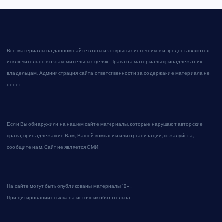
Все материалы на данном сайте взяты из открытых источников и предоставляются
исключительно в ознакомительных целях. Права на материалы принадлежат их
владельцам. Администрация сайта ответственности за содержание материала не
несет.
Если Вы обнаружили на нашем сайте материалы, которые нарушают авторские
права, принадлежащие Вам, Вашей компании или организации, пожалуйста,
сообщите нам. Сайт не является СМИ!
На сайте могут быть опубликованы материалы 18+!
При цитировании ссылка на источник обязательна.