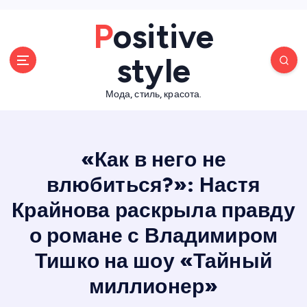
П
Positive
е
р
style
е
й
Мода, стиль, красота.
т
и
к
с
«Как в него не
о
д
влюбиться?»: Настя
е
Крайнова раскрыла правду
р
ж
о романе с Владимиром
а
н
Тишко на шоу «Тайный
и
миллионер»
ю