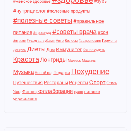
#зубы
#женское здоровье
#нутрициолог
#полезные продукты
#полезные советы
#правильное
#советы врача
питание
#сон
#простуда
#уход за зубами
Авто
Волосы
Гастрономия
Гормоны
#стресс
Диеты
Иммунитет
Дом
Как похудеть
Десерты
Красота
Лонгриды
Макияж
Машины
Похудение
Музыка
Подарки
Новый год
Спорт
Путешествия
Рестораны
Рецепты
Стиль
коллаборация
Фитнес
питание
Уход
кухня
упражнения