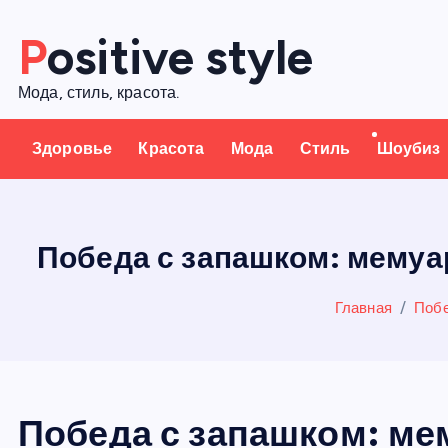
П
Positive style
е
р
Мода, стиль, красота.
е
й
Здоровье
Красота
Мода
Стиль
Шоубиз
т
и
к
с
Победа с запашком: мемуа
о
д
Главная
Побе
е
р
ж
а
Победа с запашком: ме
н