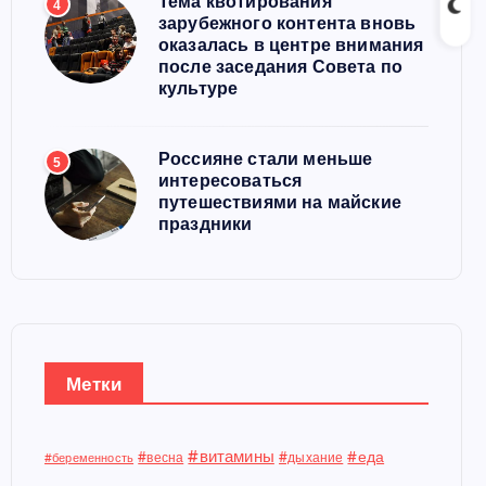
Тема квотирования
4
зарубежного контента вновь
оказалась в центре внимания
после заседания Совета по
культуре
Россияне стали меньше
5
интересоваться
путешествиями на майские
праздники
Метки
#витамины
#еда
#весна
#дыхание
#беременность