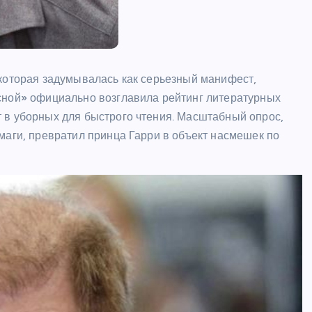
ШОУБИЗ
 которая задумывалась как серьезный манифест,
сной» официально возглавила рейтинг литературных
 в уборных для быстрого чтения. Масштабный опрос,
маги, превратил принца Гарри в объект насмешек по
Райан Гослинг расписался в
любви к мыльным операм – и
сразу же получил предложение
каст