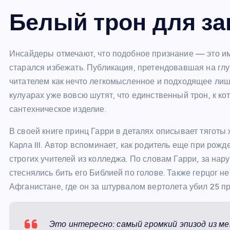
Белый трон для за
Инсайдеры отмечают, что подобное признание — это име
старался избежать. Публикация, претендовавшая на гл
читателем как нечто легкомысленное и подходящее лишь
кулуарах уже вовсю шутят, что единственный трон, к к
сантехническое изделие.
В своей книге принц Гарри в деталях описывает тяготы 
Карла III. Автор вспоминает, как родитель еще при рож
строгих учителей из колледжа. По словам Гарри, за на
стеснялись бить его Библией по голове. Также герцог н
Афганистане, где он за штурвалом вертолета убил 25 п
Это интересно: самый громкий эпизод из ме