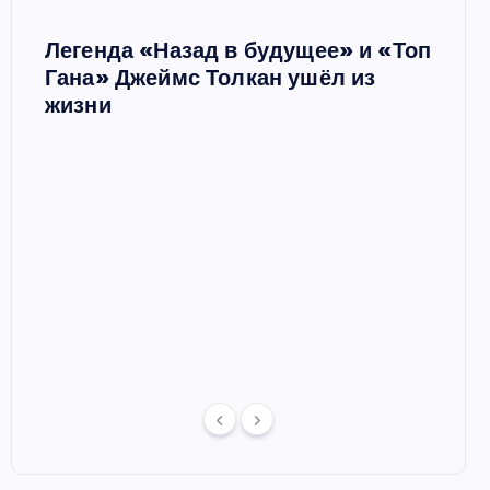
Легенда «Назад в будущее» и «Топ
Ш
Гана» Джеймс Толкан ушёл из
жизни
Мари
в сп
 в
отце