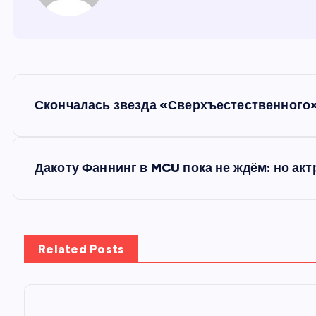
Н
Скончалась звезда «Сверхъестественного» 
а
в
Дакоту Фаннинг в MCU пока не ждём: но акт
и
г
Related Posts
а