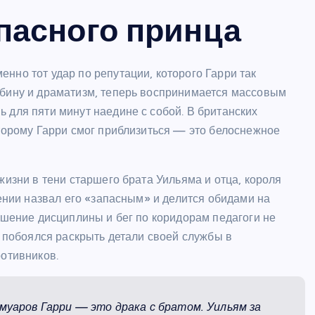
пасного принца
нно тот удар по репутации, которого Гарри так
убину и драматизм, теперь воспринимается массовым
 для пяти минут наедине с собой. В британских
оторому Гарри смог приблизиться — это белоснежное
жизни в тени старшего брата Уильяма и отца, короля
дении назвал его «запасным» и делится обидами на
рушение дисциплины и бег по коридорам педагоги не
е побоялся раскрыть детали своей службы в
ротивников.
муаров Гарри — это драка с братом. Уильям за