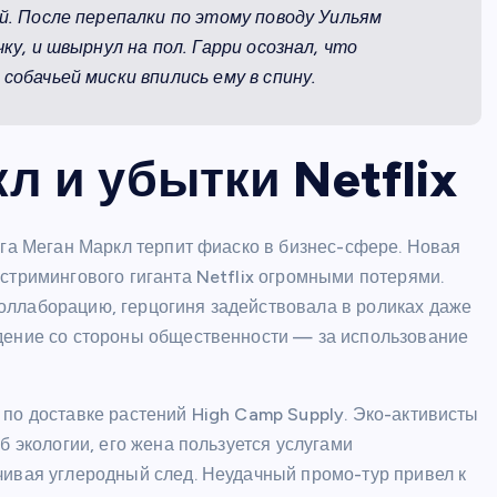
ой. После перепалки по этому поводу Уильям
ку, и швырнул на пол. Гарри осознал, что
собачьей миски впились ему в спину.
л и убытки Netflix
уга Меган Маркл терпит фиаско в бизнес-сфере. Новая
стримингового гиганта Netflix огромными потерями.
оллаборацию, герцогиня задействовала в роликах даже
ждение со стороны общественности — за использование
 по доставке растений High Camp Supply. Эко-активисты
б экологии, его жена пользуется услугами
чивая углеродный след. Неудачный промо-тур привел к