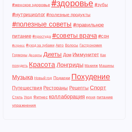
#здоровье
#зубы
#женское здоровье
#нутрициолог
#полезные продукты
#полезные советы
#правильное
#советы врача
питание
#сон
#простуда
#уход за зубами
Авто
Волосы
Гастрономия
#стресс
Диеты
Иммунитет
Дом
Гормоны
Как
Десерты
Красота
Лонгриды
похудеть
Макияж
Машины
Похудение
Музыка
Подарки
Новый год
Спорт
Путешествия
Рестораны
Рецепты
коллаборация
Фитнес
питание
Стиль
Уход
кухня
упражнения