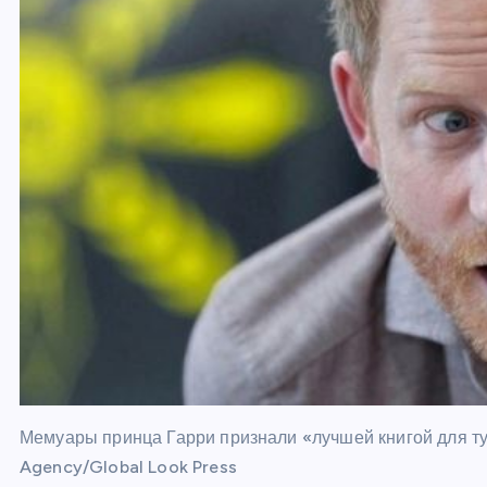
Мемуары принца Гарри признали «лучшей книгой для туа
Agency/Global Look Press