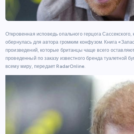
Откровенная исповедь опального герцога Сассекского,
обернулась для автора громким конфузом. Книга «Запа
произведений, которые британцы чаще всего оставляют
проведенный по заказу известного бренда туалетной бу
всему миру, передает RadarOnline.