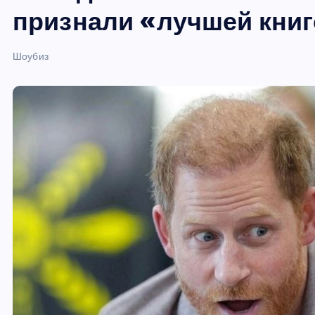
и
признали «лучшей книг
ю
Шоубиз