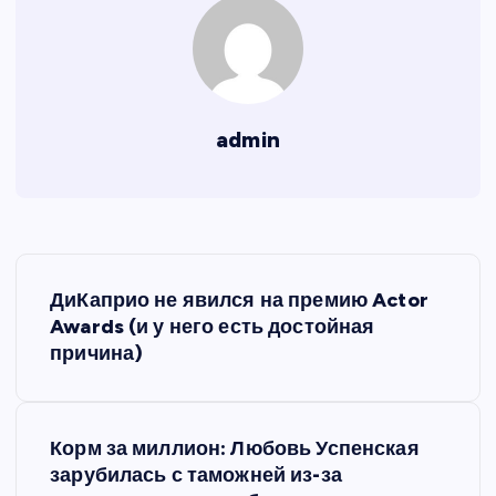
admin
Н
ДиКаприо не явился на премию Actor
а
Awards (и у него есть достойная
причина)
в
и
Корм за миллион: Любовь Успенская
зарубилась с таможней из-за
г