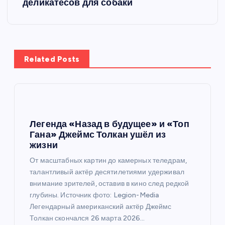
деликатесов для собаки
а
ц
Related Posts
и
я
п
Легенда «Назад в будущее» и «Топ
Гана» Джеймс Толкан ушёл из
о
жизни
От масштабных картин до камерных теледрам,
з
талантливый актёр десятилетиями удерживал
внимание зрителей, оставив в кино след редкой
а
глубины. Источник фото: Legion-Media
Легендарный американский актёр Джеймс
п
Толкан скончался 26 марта 2026…