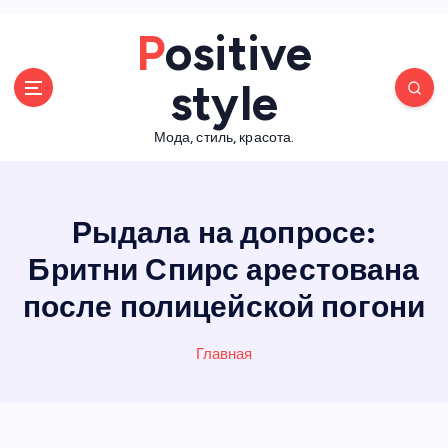
П
Positive
е
р
style
е
й
Мода, стиль, красота.
т
и
к
с
Рыдала на допросе:
о
д
Бритни Спирс арестована
е
после полицейской погони
р
ж
а
Главная
н
и
ю