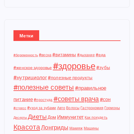
Метки
#витамины
#еда
#весна
#дыхание
#беременность
#здоровье
#зубы
#женское здоровье
#нутрициолог
#полезные продукты
#полезные советы
#правильное
#советы врача
питание
#сон
#простуда
#уход за зубами
Авто
Волосы
Гастрономия
Гормоны
#стресс
Диеты
Иммунитет
Дом
Как похудеть
Десерты
Красота
Лонгриды
Макияж
Машины