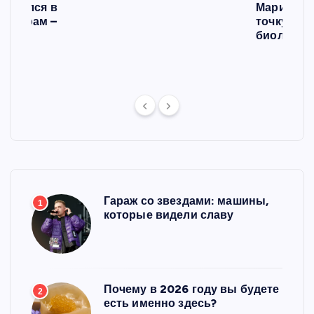
списался в
Мария Го
 операм –
точку в с
л
биологич
ст
Гараж со звездами: машины,
1
которые видели славу
Почему в 2026 году вы будете
2
есть именно здесь?