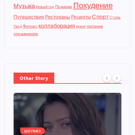
Похудение
Музыка
Подарки
Новый год
Спорт
Путешествия
Рестораны
Рецепты
Стиль
коллаборация
Фитнес
питание
Уход
кухня
упражнения
Other Story
ШОУБИЗ