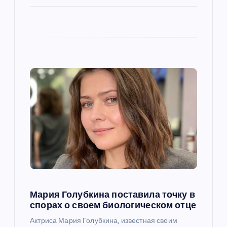
и
с
я
м
Мария Голубкина поставила точку в
спорах о своем биологическом отце
Актриса Мария Голубкина, известная своим