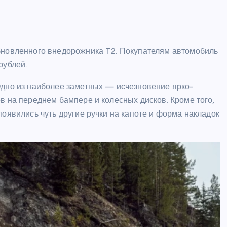
обновленного внедорожника T2. Покупателям автомобиль
рублей.
Одно из наиболее заметных — исчезновение ярко-
в на переднем бампере и колесных дисков. Кроме того,
появились чуть другие ручки на капоте и форма накладок