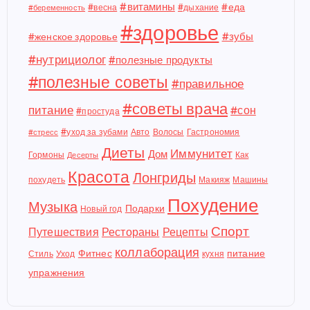
#витамины
#еда
#весна
#дыхание
#беременность
#здоровье
#зубы
#женское здоровье
#нутрициолог
#полезные продукты
#полезные советы
#правильное
#советы врача
питание
#сон
#простуда
#уход за зубами
Авто
Волосы
Гастрономия
#стресс
Диеты
Иммунитет
Дом
Гормоны
Как
Десерты
Красота
Лонгриды
похудеть
Макияж
Машины
Похудение
Музыка
Подарки
Новый год
Спорт
Путешествия
Рестораны
Рецепты
коллаборация
Фитнес
питание
Стиль
Уход
кухня
упражнения