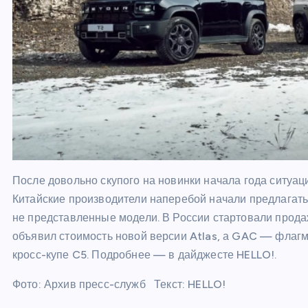
После довольно скупого на новинки начала года ситуац
Китайские производители наперебой начали предлагать
не представленные модели. В России стартовали прода
объявил стоимость новой версии Atlas, а GAC — флаг
кросс-купе C5. Подробнее — в дайджесте HELLO!.
Фото: Архив пресс-служб Текст: HELLO!