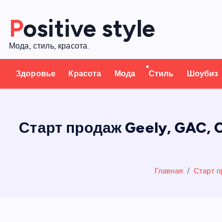
П
Positive style
е
р
Мода, стиль, красота.
е
й
Здоровье
Красота
Мода
Стиль
Шоубиз
т
и
к
с
Старт продаж Geely, GAC, 
о
д
е
Главная
Старт п
р
ж
а
н