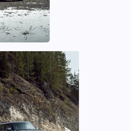
ШОУБИЗ
Райан Гослинг расписался в
любви к мыльным операм – и
сразу же получил предложение
каст