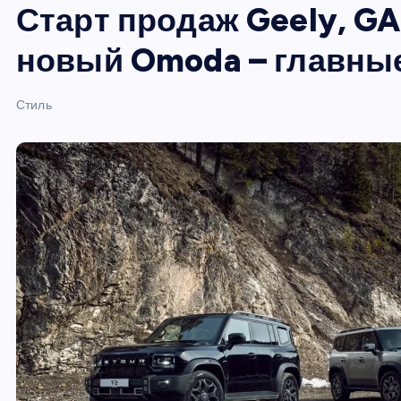
Старт продаж Geely, GA
и
ю
новый Omoda – главные
Стиль