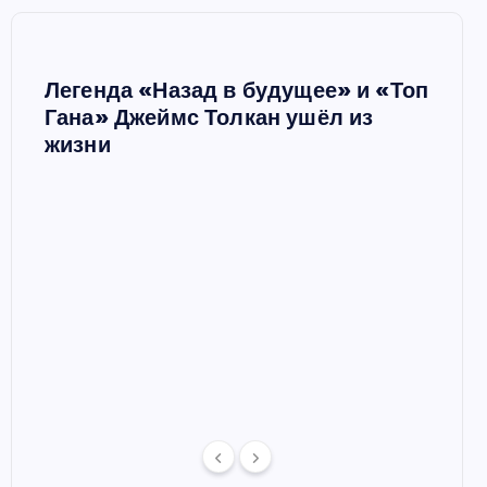
Легенда «Назад в будущее» и «Топ
Ш
Гана» Джеймс Толкан ушёл из
жизни
Мари
в сп
 в
отце