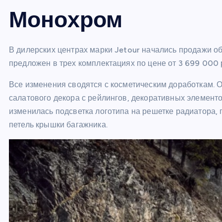
Монохром
В дилерских центрах марки Jetour начались продажи 
предложен в трех комплектациях по цене от 3 699 000 
Все изменения сводятся с косметическим доработкам. 
салатового декора с рейлингов, декоративных элементо
изменилась подсветка логотипа на решетке радиатора, 
петель крышки багажника.