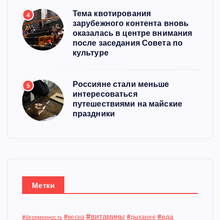
Тема квотирования
4
зарубежного контента вновь
оказалась в центре внимания
после заседания Совета по
культуре
Россияне стали меньше
5
интересоваться
путешествиями на майские
праздники
Метки
#витамины
#еда
#весна
#дыхание
#беременность