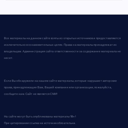
Все материалы на данном сайте взяты из открытых источников и предоставляются
исключительно в ознакомительных целях. Права на материалы принадлежат их
владельцам. Администрация сайта ответственности за содержание материала не
несет.
Если Вы обнаружили на нашем сайте материалы, которые нарушают авторские
права, принадлежащие Вам, Вашей компании или организации, пожалуйста,
сообщите нам. Сайт не является СМИ!
На сайте могут быть опубликованы материалы 18+!
При цитировании ссылка на источник обязательна.