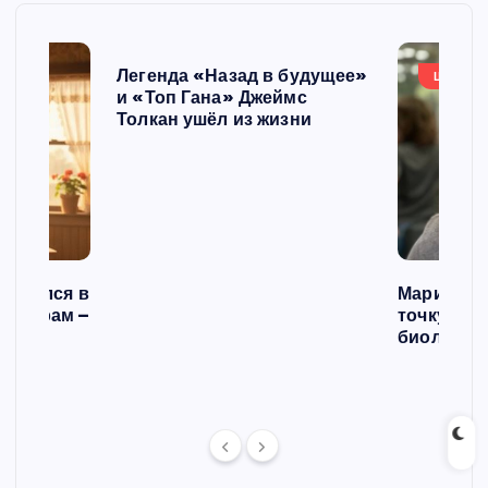
Легенда «Назад в будущее»
ШОУБИ
и «Топ Гана» Джеймс
Толкан ушёл из жизни
списался в
Мария Го
 операм –
точку в с
л
биологич
ст