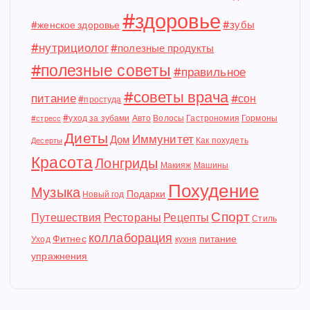
#здоровье
#зубы
#женское здоровье
#нутрициолог
#полезные продукты
#полезные советы
#правильное
#советы врача
питание
#сон
#простуда
#уход за зубами
Авто
Волосы
Гастрономия
Гормоны
#стресс
Диеты
Иммунитет
Дом
Как похудеть
Десерты
Красота
Лонгриды
Макияж
Машины
Похудение
Музыка
Подарки
Новый год
Спорт
Путешествия
Рестораны
Рецепты
Стиль
коллаборация
Фитнес
питание
Уход
кухня
упражнения