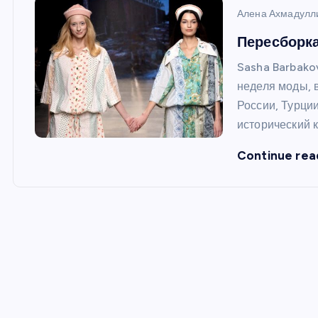
и
Алена Ахмадулл
ю
Пересборка
Sasha Barbako
неделя моды, 
России, Турци
исторический 
Continue rea