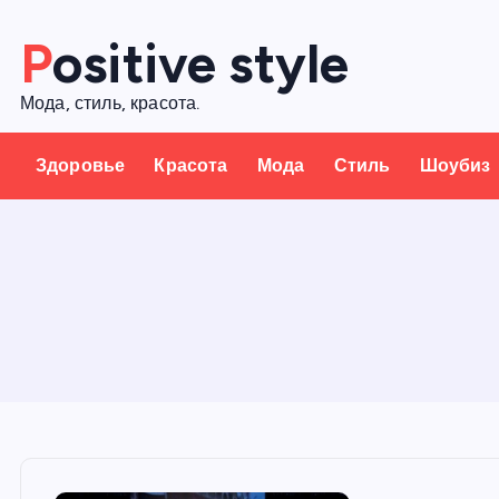
П
Positive style
е
р
Мода, стиль, красота.
е
й
Здоровье
Красота
Мода
Стиль
Шоубиз
т
и
к
с
о
д
е
р
ж
а
н