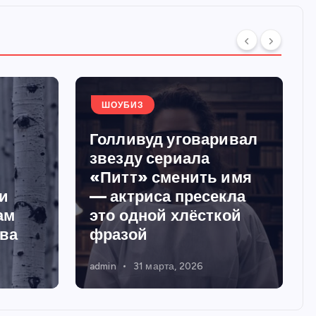
ШОУБИЗ
Голливуд уговаривал
звезду сериала
«Питт» сменить имя
и
— актриса пресекла
ам
это одной хлёсткой
тва
фразой
admin
31 марта, 2026