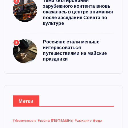
Тема квотирования
4
зарубежного контента вновь
оказалась в центре внимания
после заседания Совета по
культуре
Россияне стали меньше
5
интересоваться
путешествиями на майские
праздники
Метки
#витамины
#еда
#весна
#дыхание
#беременность