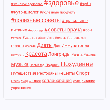
#здоровье
#зубы
#женское здоровье
#нутрициолог
#полезные продукты
#полезные советы
#правильное
#советы врача
питание
#сон
#простуда
#уход за зубами
Авто
Волосы
Гастрономия
#стресс
Диеты
Иммунитет
Дом
Гормоны
Как
Десерты
Красота
Лонгриды
похудеть
Макияж
Машины
Похудение
Музыка
Подарки
Новый год
Спорт
Путешествия
Рестораны
Рецепты
коллаборация
Фитнес
питание
Стиль
Уход
кухня
упражнения