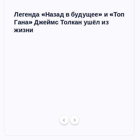
Легенда «Назад в будущее» и «Топ
Ш
Гана» Джеймс Толкан ушёл из
жизни
Мари
в сп
е в
отце