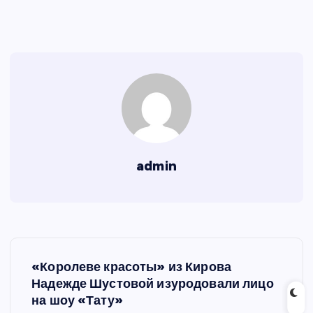
admin
Н
«Королеве красоты» из Кирова
а
Надежде Шустовой изуродовали лицо
на шоу «Тату»