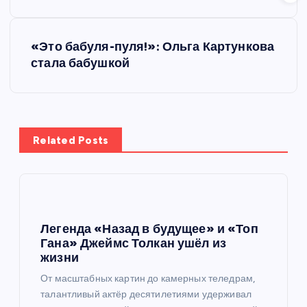
в
и
«Это бабуля-пуля!»: Ольга Картункова
стала бабушкой
г
а
ц
Related Posts
и
я
Легенда «Назад в будущее» и «Топ
п
Гана» Джеймс Толкан ушёл из
жизни
о
От масштабных картин до камерных теледрам,
талантливый актёр десятилетиями удерживал