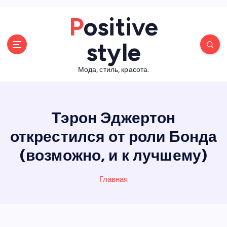
П
Positive
е
р
style
е
й
Мода, стиль, красота.
т
и
к
с
Тэрон Эджертон
о
д
открестился от роли Бонда
е
(возможно, и к лучшему)
р
ж
а
Главная
н
и
ю