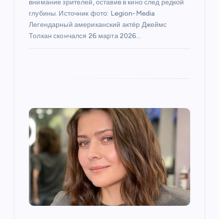
з
внимание зрителей, оставив в кино след редкой
глубины. Источник фото: Legion-Media
а
Легендарный американский актёр Джеймс
Толкан скончался 26 марта 2026…
п
и
с
я
м