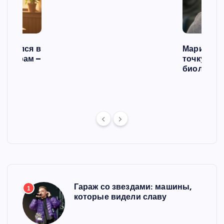
списался в
Мария Го
 операм –
точку в с
л
биологич
ст
Гараж со звездами: машины,
1
которые видели славу