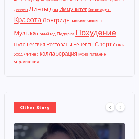
#стресс
Диеты
Иммунитет
Дом
Как похудеть
Десерты
Красота
Лонгриды
Макияж
Машины
Похудение
Музыка
Подарки
Новый год
Спорт
Путешествия
Рестораны
Рецепты
Стиль
коллаборация
Фитнес
питание
Уход
кухня
упражнения
Other Story