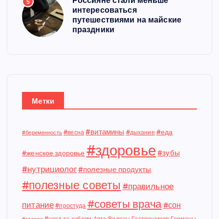
Россияне стали меньше
5
интересоваться
путешествиями на майские
праздники
Метки
#витамины
#еда
#весна
#дыхание
#беременность
#здоровье
#зубы
#женское здоровье
#нутрициолог
#полезные продукты
#полезные советы
#правильное
#советы врача
питание
#сон
#простуда
#уход за зубами
Авто
Волосы
Гастрономия
Гормоны