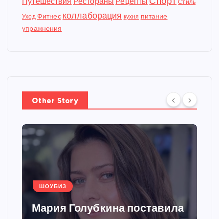
Спорт
Путешествия
Рестораны
Рецепты
Стиль
коллаборация
Фитнес
питание
Уход
кухня
упражнения
Other Story
ШОУБИЗ
Мария Голубкина поставила