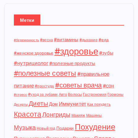
Метки
#витамины
#еда
#весна
#дыхание
#беременность
#здоровье
#зубы
#женское здоровье
#нутрициолог
#полезные продукты
#полезные советы
#правильное
#советы врача
питание
#сон
#простуда
#уход за зубами
Авто
Волосы
Гастрономия
Гормоны
#стресс
Диеты
Иммунитет
Дом
Как похудеть
Десерты
Красота
Лонгриды
Макияж
Машины
Похудение
Музыка
Подарки
Новый год