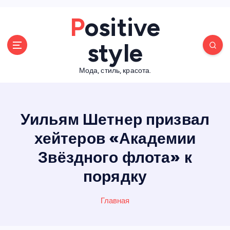
П
Positive
е
р
style
е
й
Мода, стиль, красота.
т
и
к
с
Уильям Шетнер призвал
о
д
хейтеров «Академии
е
Звёздного флота» к
р
ж
порядку
а
н
Главная
и
ю