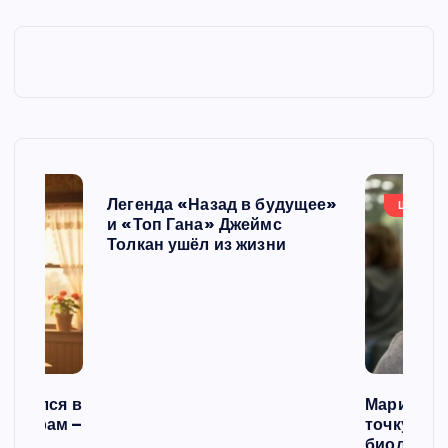
Легенда «Назад в будущее»
ШОУБИ
и «Топ Гана» Джеймс
Толкан ушёл из жизни
списался в
Мария Го
 операм –
точку в с
л
биологич