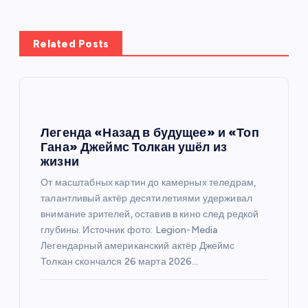
ц
Related Posts
и
я
п
Легенда «Назад в будущее» и «Топ
Гана» Джеймс Толкан ушёл из
о
жизни
От масштабных картин до камерных теледрам,
з
талантливый актёр десятилетиями удерживал
внимание зрителей, оставив в кино след редкой
а
глубины. Источник фото: Legion-Media
Легендарный американский актёр Джеймс
п
Толкан скончался 26 марта 2026…
и