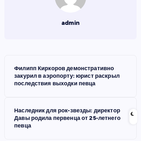
admin
Н
Филипп Киркоров демонстративно
а
закурил в аэропорту: юрист раскрыл
последствия выходки певца
в
и
Наследник для рок-звезды: директор
Давы родила первенца от 25-летнего
г
певца
а