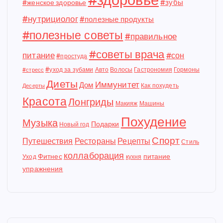
#зубы
#женское здоровье
#нутрициолог
#полезные продукты
#полезные советы
#правильное
#советы врача
питание
#сон
#простуда
#уход за зубами
Авто
Волосы
Гастрономия
Гормоны
#стресс
Диеты
Иммунитет
Дом
Как похудеть
Десерты
Красота
Лонгриды
Макияж
Машины
Похудение
Музыка
Подарки
Новый год
Спорт
Путешествия
Рестораны
Рецепты
Стиль
коллаборация
Фитнес
питание
Уход
кухня
упражнения