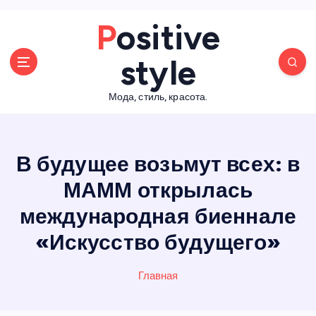
П
Positive
е
р
style
е
й
Мода, стиль, красота.
т
и
к
с
В будущее возьмут всех: в
о
д
МАММ открылась
е
международная биеннале
р
ж
«Искусство будущего»
а
н
Главная
и
ю