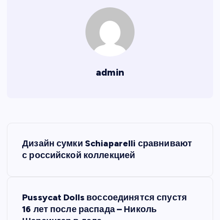
admin
Н
Дизайн сумки Schiaparelli сравнивают
а
с российской коллекцией
в
Pussycat Dolls воссоединятся спустя
и
16 лет после распада – Николь