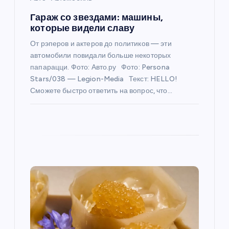
п
Гараж со звездами: машины,
и
которые видели славу
От рэперов и актеров до политиков — эти
с
автомобили повидали больше некоторых
папарацци. Фото: Авто.ру Фото: Persona
я
Stars/038 — Legion-Media Текст: HELLO!
Сможете быстро ответить на вопрос, что…
м