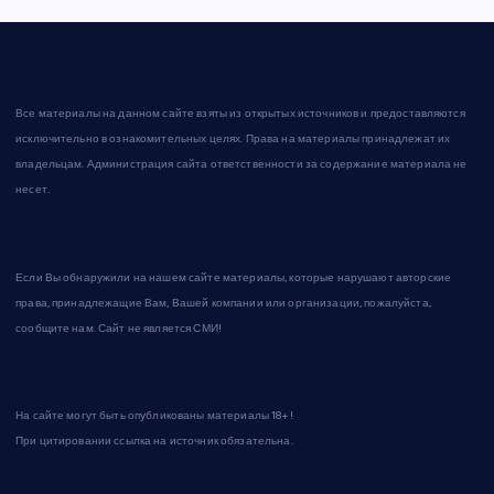
Все материалы на данном сайте взяты из открытых источников и предоставляются
исключительно в ознакомительных целях. Права на материалы принадлежат их
владельцам. Администрация сайта ответственности за содержание материала не
несет.
Если Вы обнаружили на нашем сайте материалы, которые нарушают авторские
права, принадлежащие Вам, Вашей компании или организации, пожалуйста,
сообщите нам. Сайт не является СМИ!
На сайте могут быть опубликованы материалы 18+!
При цитировании ссылка на источник обязательна.