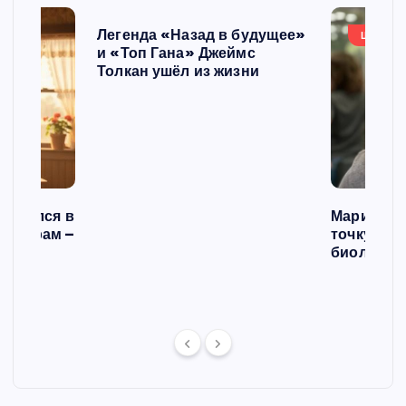
Легенда «Назад в будущее»
ШОУБИ
и «Топ Гана» Джеймс
Толкан ушёл из жизни
списался в
Мария Го
 операм –
точку в с
л
биологич
ст