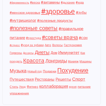
#витамины
#еда
#весна
#дыхание
#беременность
#здоровье
#зубы
#женское здоровье
#нутрициолог
#полезные продукты
#полезные советы
#правильное
#советы врача
питание
#сон
#простуда
#уход за зубами
Авто
Волосы
Гастрономия
#стресс
Диеты
Иммунитет
Дом
Гормоны
Как
Десерты
Красота
Лонгриды
похудеть
Макияж
Машины
Похудение
Музыка
Подарки
Новый год
Спорт
Путешествия
Рестораны
Рецепты
коллаборация
Фитнес
питание
Стиль
Уход
кухня
упражнения