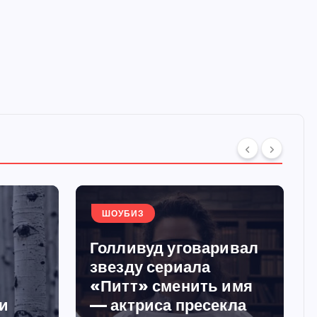
ШОУБИЗ
Голливуд уговаривал
звезду сериала
«Питт» сменить имя
и
— актриса пресекла