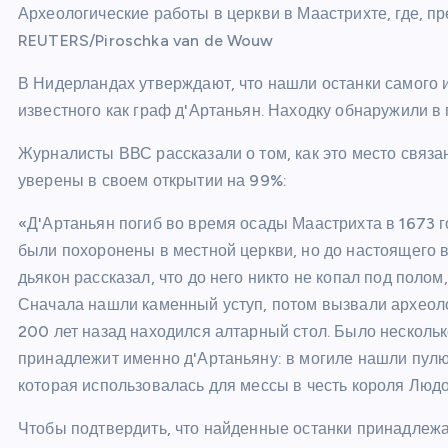
Археологические работы в церкви в Маастрихте, где, п
REUTERS/Piroschka van de Wouw
В Нидерландах утверждают, что нашли останки самого и
известного как граф д'Артаньян. Находку обнаружили в
Журналисты ВВС рассказали о том, как это место связа
уверены в своем открытии на 99%:
«Д'Артаньян погиб во время осады Маастрихта в 1673 го
были похоронены в местной церкви, но до настоящего в
дьякон рассказал, что до него никто не копал под полом
Сначала нашли каменный уступ, потом вызвали археоло
200 лет назад находился алтарный стол. Было несколько
принадлежит именно д'Артаньяну: в могиле нашли пулю
которая использовалась для мессы в честь короля Людо
Чтобы подтвердить, что найденные останки принадлежа