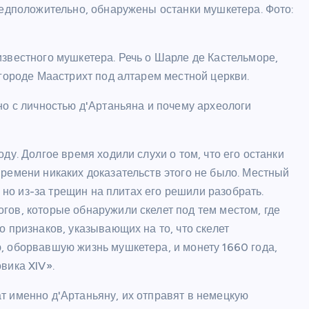
редположительно, обнаружены останки мушкетера. Фото:
звестного мушкетера. Речь о Шарле де Кастельморе,
 городе Маастрихт под алтарем местной церкви.
но с личностью д'Артаньяна и почему археологи
ду. Долгое время ходили слухи о том, что его останки
ремени никаких доказательств этого не было. Местный
, но из-за трещин на плитах его решили разобрать.
гов, которые обнаружили скелет под тем местом, где
 признаков, указывающих на то, что скелет
, оборвавшую жизнь мушкетера, и монету 1660 года,
вика XIV».
т именно д'Артаньяну, их отправят в немецкую