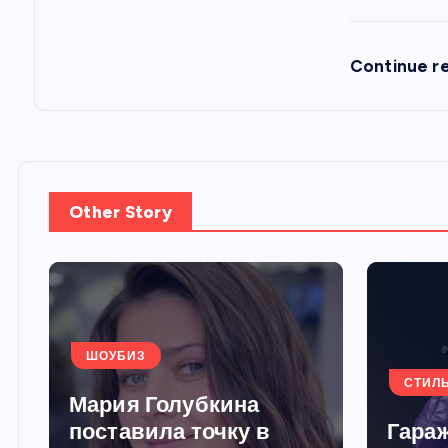
м
Continue r
Other Story
ШОУБИЗ
СТИЛ
Мария Голубкина
поставила точку в
Гараж