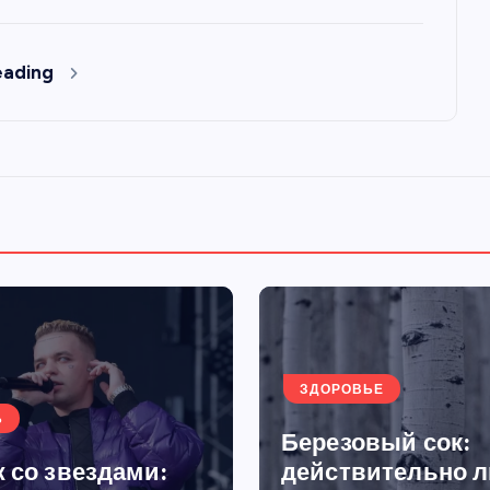
eading
ЗДОРОВЬЕ
Ь
Березовый сок:
 со звездами:
действительно л