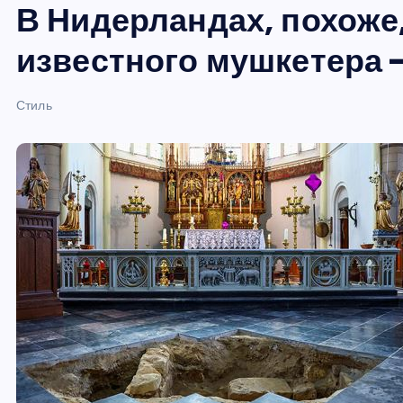
В Нидерландах, похоже
и
ю
известного мушкетера 
Стиль