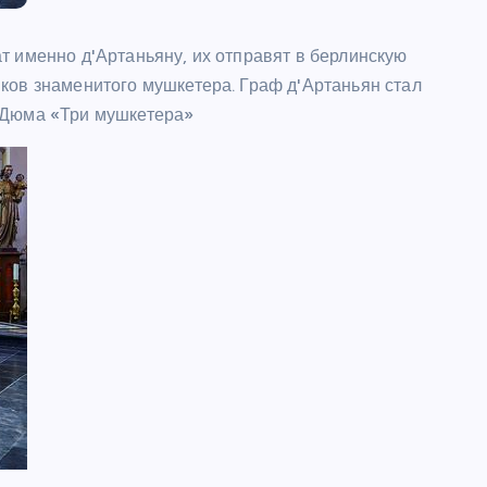
т именно д'Артаньяну, их отправят в берлинскую
ков знаменитого мушкетера. Граф д'Артаньян стал
ШОУБИЗ
 Дюма «Три мушкетера»
Райан Гослинг расписался в
любви к мыльным операм – и
сразу же получил предложение
каст