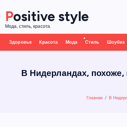
П
Positive style
е
р
Мода, стиль, красота.
е
й
Здоровье
Красота
Мода
Стиль
Шоубиз
т
и
к
с
В Нидерландах, похоже,
о
д
е
Главная
В Нидерл
р
ж
а
н