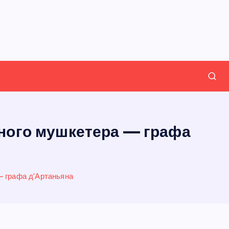
тного мушкетера — графа
— графа д’Артаньяна