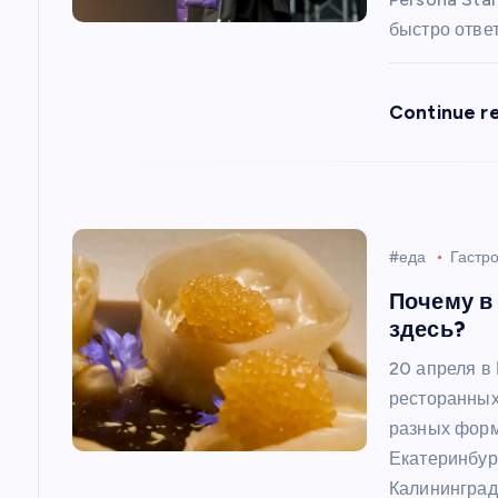
п
быстро ответ
о
Continue r
з
а
п
#еда
Гастр
Почему в
и
здесь?
20 апреля в
с
ресторанных
разных форм
я
Екатеринбур
Калининград