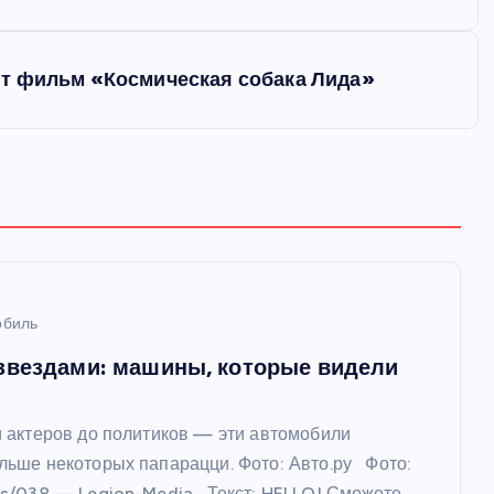
ит фильм «Космическая собака Лида»
обиль
 звездами: машины, которые видели
и актеров до политиков — эти автомобили
льше некоторых папарацци. Фото: Авто.ру Фото:
rs/038 — Legion-Media Текст: HELLO! Сможете