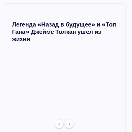
Легенда «Назад в будущее» и «Топ
Ш
Гана» Джеймс Толкан ушёл из
жизни
Мари
в сп
 в
отце