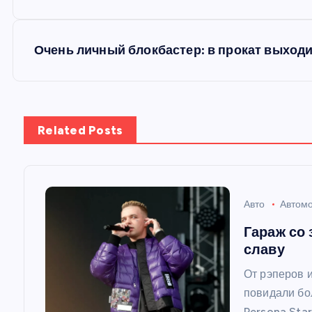
а
в
Очень личный блокбастер: в прокат выход
и
г
Related Posts
а
ц
Авто
Автом
Гараж со
и
славу
От рэперов 
я
повидали бо
Persona Sta