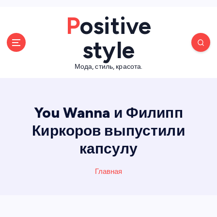
П
Positive
е
р
style
е
й
Мода, стиль, красота.
т
и
к
с
You Wanna и Филипп
о
д
Киркоров выпустили
е
капсулу
р
ж
а
Главная
н
и
ю