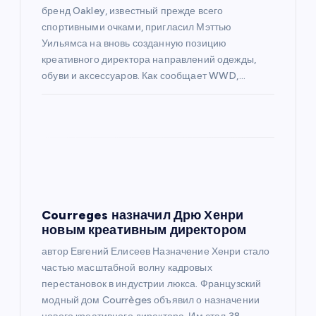
бренд Oakley, известный прежде всего
с
спортивными очками, пригласил Мэттью
Уильямса на вновь созданную позицию
я
креативного директора направлений одежды,
обуви и аксессуаров. Как сообщает WWD,…
м
Courreges назначил Дрю Хенри
новым креативным директором
автор Евгений Елисеев Назначение Хенри стало
частью масштабной волну кадровых
перестановок в индустрии люкса. Французский
модный дом Courrèges объявил о назначении