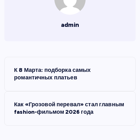
admin
Н
К 8 Марта: подборка самых
а
романтичных платьев
в
Как «Грозовой перевал» стал главным
и
fashion-фильмом 2026 года
г