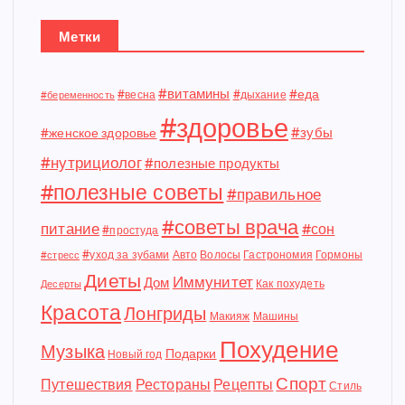
Метки
#витамины
#еда
#весна
#дыхание
#беременность
#здоровье
#зубы
#женское здоровье
#нутрициолог
#полезные продукты
#полезные советы
#правильное
#советы врача
питание
#сон
#простуда
#уход за зубами
Авто
Волосы
Гастрономия
Гормоны
#стресс
Диеты
Иммунитет
Дом
Как похудеть
Десерты
Красота
Лонгриды
Макияж
Машины
Похудение
Музыка
Подарки
Новый год
Спорт
Путешествия
Рестораны
Рецепты
Стиль