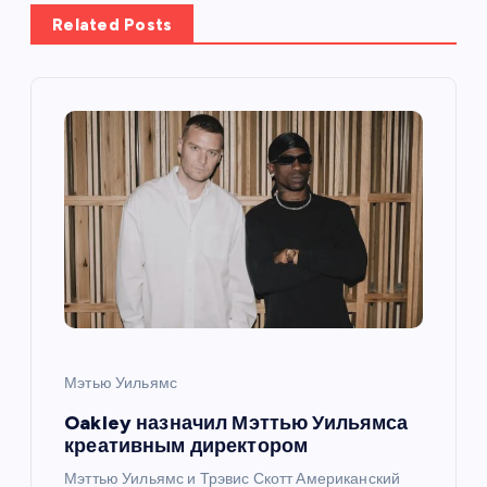
а
Related Posts
ц
и
я
п
о
з
а
Мэтью Уильямс
п
Oakley назначил Мэттью Уильямса
креативным директором
и
Мэттью Уильямс и Трэвис Скотт Американский