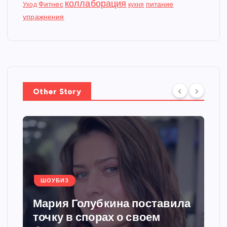
коллаборация
Фитнес
питание
Уход
кухня
упражнения
Other Story
ШОУБИЗ
Мария Голубкина поставила
точку в спорах о своем