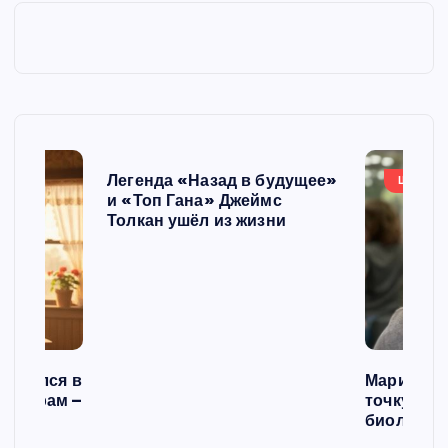
Легенда «Назад в будущее»
ШОУБИ
и «Топ Гана» Джеймс
Толкан ушёл из жизни
списался в
Мария Го
 операм –
точку в с
л
биологич
ст