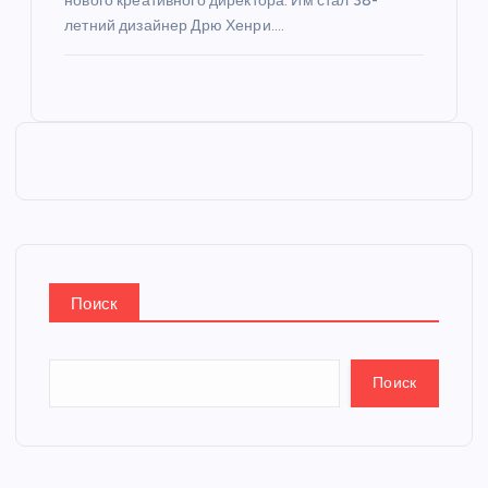
нового креативного директора. Им стал 38-
летний дизайнер Дрю Хенри.…
Поиск
Поиск