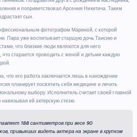
 Глинников. Поздравляя друга с рождением наследника,
вления и поприветствовал Арсения Никитича. Таким
одрастает сын.
профессиональным фотографом Мариной, с которой
ии. Пара уже воспитывает старшую дочь Таисию и
тами, что близкие люди являются для него
 что старается проводить с женой и детьми каждую
рой.
ла, что его работа заключается лишь в нахождении
аисия планирует посвятить себя медицине и лечить
иональному выбору. Исполнитель считает своей главной
 навязывая ей актерскую стезю.
тавляет 188 сантиметров при весе 90
ов, привыкших видеть актера на экране в хрупком