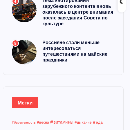
Тема квотирования
4
зарубежного контента вновь
оказалась в центре внимания
после заседания Совета по
культуре
Россияне стали меньше
5
интересоваться
путешествиями на майские
праздники
Метки
#витамины
#еда
#весна
#дыхание
#беременность