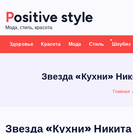
П
Positive style
е
р
Мода, стиль, красота.
е
й
Здоровье
Красота
Мода
Стиль
Шоубиз
т
и
к
с
Звезда «Кухни» Ник
о
д
Главная
е
р
ж
а
Звезда «Кухни» Никита
н