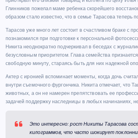
приоткрыл его близкий товарищ и коллега по цеху Илья
Глинников пожелал маме ребенка скорейшего восстано
образом стало известно, что в семье Тарасова теперь п
Тарасов уже много лет состоит в счастливом браке с 
познакомился при подготовке к персональной фотосесс
Никита неоднократно подчеркивал в беседах с журналис
безусловным приоритетом. Глава семейства признается,
свободную минуту, стараясь быть для них надежной опо
Актер с иронией вспоминает моменты, когда дочь счита
внутри съемочного фургончика. Никита отмечает, что Т
животных, а он не намерен препятствовать ее професс
задачей поддержку наследницы в любых начинаниях, не
Это интересно: рост Никиты Тарасова сос
килограммов, что часто шокирует поклонник