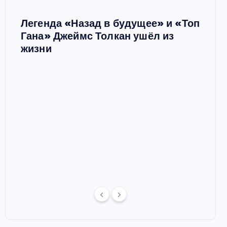
Легенда «Назад в будущее» и «Топ
Ш
Гана» Джеймс Толкан ушёл из
жизни
Мари
в сп
 в
отце