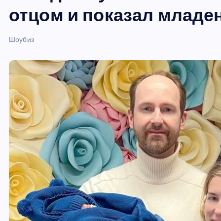
и
отцом и показал младе
ю
Шоубиз