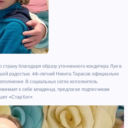
ШОУБИЗ
 страну благодаря образу утонченного кондитера Луи в
Райан Гослинг расписался в
ьшой радостью. 46-летний Никита Тарасов официально
любви к мыльным операм – и
пополнение. В социальных сетях исполнитель
сразу же получил предложение
ижимает к себе младенца, предлагая подписчикам
каст
шет «СтарХит».