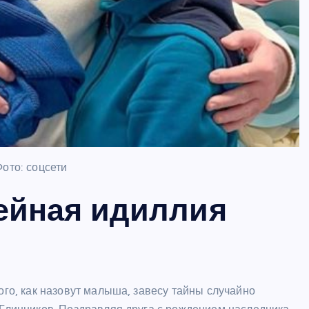
Фото: соцсети
ейная идиллия
ого, как назовут малыша, завесу тайны случайно