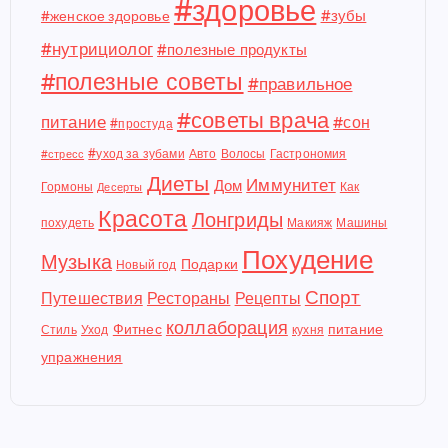
#здоровье
#зубы
#женское здоровье
#нутрициолог
#полезные продукты
#полезные советы
#правильное
#советы врача
питание
#сон
#простуда
#уход за зубами
Авто
Волосы
Гастрономия
#стресс
Диеты
Иммунитет
Дом
Гормоны
Как
Десерты
Красота
Лонгриды
похудеть
Макияж
Машины
Похудение
Музыка
Подарки
Новый год
Спорт
Путешествия
Рестораны
Рецепты
коллаборация
Фитнес
питание
Стиль
Уход
кухня
упражнения