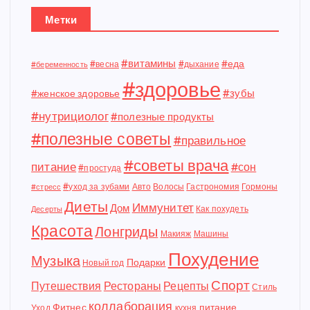
Метки
#витамины
#еда
#весна
#дыхание
#беременность
#здоровье
#зубы
#женское здоровье
#нутрициолог
#полезные продукты
#полезные советы
#правильное
#советы врача
питание
#сон
#простуда
#уход за зубами
Авто
Волосы
Гастрономия
Гормоны
#стресс
Диеты
Иммунитет
Дом
Как похудеть
Десерты
Красота
Лонгриды
Макияж
Машины
Похудение
Музыка
Подарки
Новый год
Спорт
Путешествия
Рестораны
Рецепты
Стиль
коллаборация
Фитнес
питание
Уход
кухня