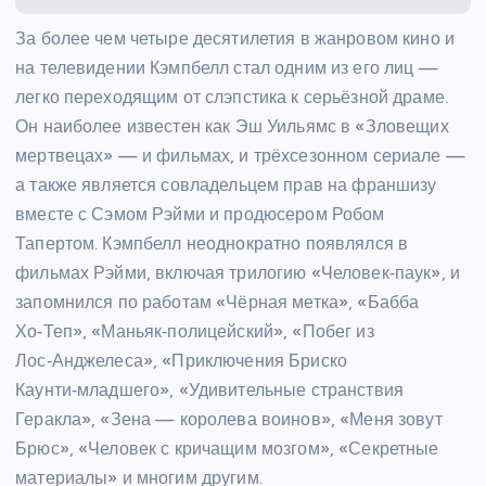
За более чем четыре десятилетия в жанровом кино и
на телевидении Кэмпбелл стал одним из его лиц —
легко переходящим от слэпстика к серьёзной драме.
Он наиболее известен как Эш Уильямс в «Зловещих
мертвецах» — и фильмах, и трёхсезонном сериале —
а также является совладельцем прав на франшизу
вместе с Сэмом Рэйми и продюсером Робом
Тапертом. Кэмпбелл неоднократно появлялся в
фильмах Рэйми, включая трилогию «Человек‑паук», и
запомнился по работам «Чёрная метка», «Бабба
Хо‑Теп», «Маньяк‑полицейский», «Побег из
Лос‑Анджелеса», «Приключения Бриско
Каунти‑младшего», «Удивительные странствия
Геракла», «Зена — королева воинов», «Меня зовут
Брюс», «Человек с кричащим мозгом», «Секретные
материалы» и многим другим.