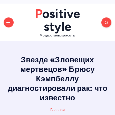
П
Positive
е
р
style
е
й
Мода, стиль, красота.
т
и
к
с
Звезде «Зловещих
о
д
мертвецов» Брюсу
е
Кэмпбеллу
р
ж
диагностировали рак: что
а
н
известно
и
ю
Главная