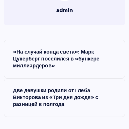
admin
Н
«На случай конца света»: Марк
а
Цукерберг поселился в «бункере
миллиардеров»
в
и
Две девушки родили от Глеба
Викторова из «Три дня дождя» с
г
разницей в полгода
а