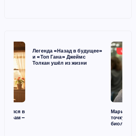
Легенда «Назад в будущее»
ШОУБИ
и «Топ Гана» Джеймс
Толкан ушёл из жизни
списался в
Мария Го
 операм –
точку в с
л
биологич
ст