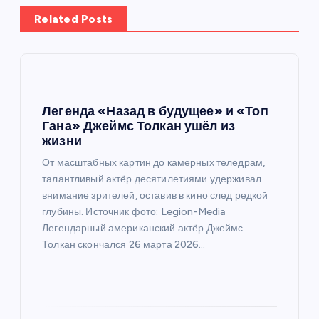
ц
Related Posts
и
я
п
Легенда «Назад в будущее» и «Топ
Гана» Джеймс Толкан ушёл из
о
жизни
От масштабных картин до камерных теледрам,
з
талантливый актёр десятилетиями удерживал
внимание зрителей, оставив в кино след редкой
а
глубины. Источник фото: Legion-Media
Легендарный американский актёр Джеймс
п
Толкан скончался 26 марта 2026…
и
с