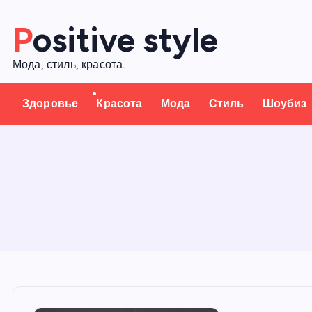
П
Positive style
е
р
Мода, стиль, красота.
е
й
Здоровье
Красота
Мода
Стиль
Шоубиз
т
и
к
с
о
д
е
р
ж
а
н