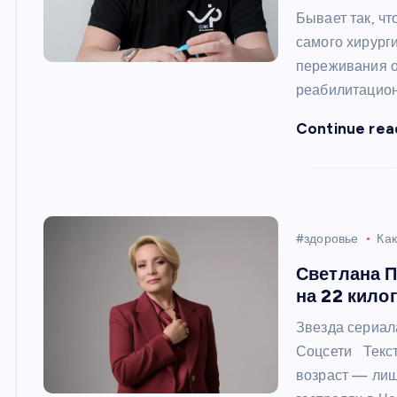
Бывает так, чт
самого хирург
переживания о 
реабилитацио
Continue rea
#здоровье
Как
Светлана П
на 22 кило
Звезда сериал
Соцсети Текст
возраст — лиш