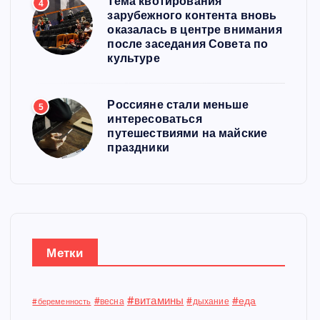
Тема квотирования
4
зарубежного контента вновь
оказалась в центре внимания
после заседания Совета по
культуре
Россияне стали меньше
5
интересоваться
путешествиями на майские
праздники
Метки
#витамины
#еда
#весна
#дыхание
#беременность