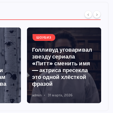
ШОУБИЗ
Голливуд уговаривал
звезду сериала
«Питт» сменить имя
и
— актриса пресекла
ам
это одной хлёсткой
тва
фразой
admin
31 марта, 2026