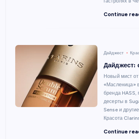
гастролях в Че
Continue rea
Дайджест
Кра
Дайджест: 
Новый мист от
«Масленица» в
бренда HASS,
десерты в Sug
Sense и други
Красота Clarin
Continue rea