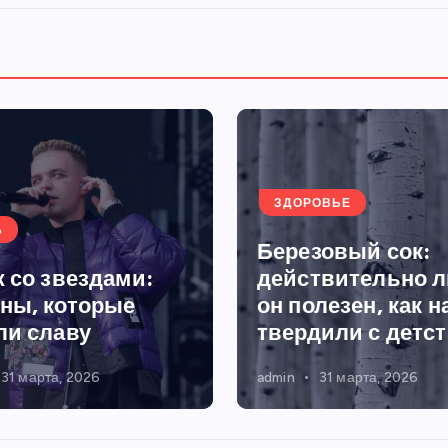
е
й
ЗДОРОВЬЕ
Ь
Березовый сок:
 со звездами:
действительно л
ны, которые
он полезен, как н
ли славу
твердили с детс
31 марта, 2026
admin
31 марта, 2026