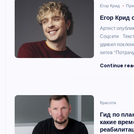
и
Егор Крид
При
ю
Егор Крид
Артист опублик
Соцсети Текст
удивил поклон
хитов “Потрачу
Continue rea
Красота
Гид по пла
какие врем
реабилита