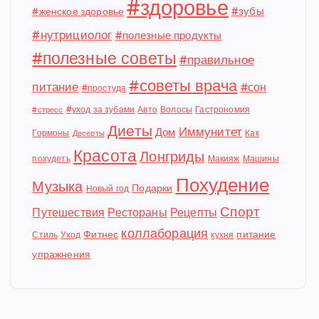
#здоровье
#зубы
#женское здоровье
#нутрициолог
#полезные продукты
#полезные советы
#правильное
#советы врача
питание
#сон
#простуда
#уход за зубами
Авто
Волосы
Гастрономия
#стресс
Диеты
Иммунитет
Дом
Гормоны
Как
Десерты
Красота
Лонгриды
похудеть
Макияж
Машины
Похудение
Музыка
Подарки
Новый год
Спорт
Путешествия
Рестораны
Рецепты
коллаборация
Фитнес
питание
Стиль
Уход
кухня
упражнения