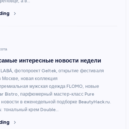
реповце, а в…
ding
сота
самые интересные новости недели
 LABÁ, фотопроект Geltek, открытие фестиваля
 Москве, новая коллекция
 премиальная мужская одежда FLOMO, новые
ar Bistro, парфюмерный мастер-класс Pure
е новости в еженедельной подборке BeautyHack.ru.
s: тональный крем Double…
ding