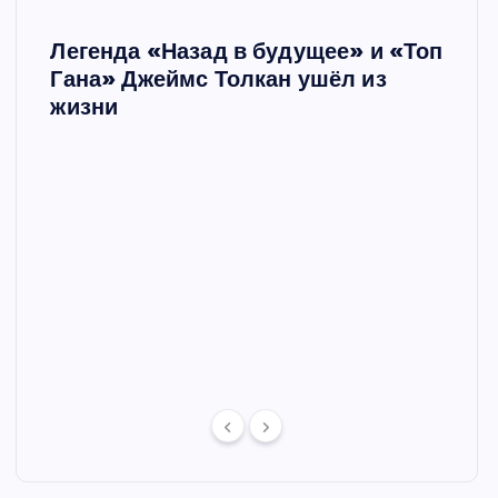
Легенда «Назад в будущее» и «Топ
Ш
Гана» Джеймс Толкан ушёл из
жизни
Мари
в сп
е в
отце