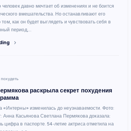
о человек давно мечтает об изменениях и не боится
ического вмешательства. Но останавливают его
ШОУБИЗ
том, как он будет выглядеть и чувствовать себя в
нный период,…
ding
Райан Гослинг расписался в
любви к мыльным операм – и
 похудеть
сразу же получил предложени
ермякова раскрыла секрет похудения
каст
грамма
а «Интерны» изменилась до неузнаваемости. Фото:
: Анна Касьянова Светлана Пермякова доказала:
ь цифра в паспорте. 54‑летие актриса отметила на