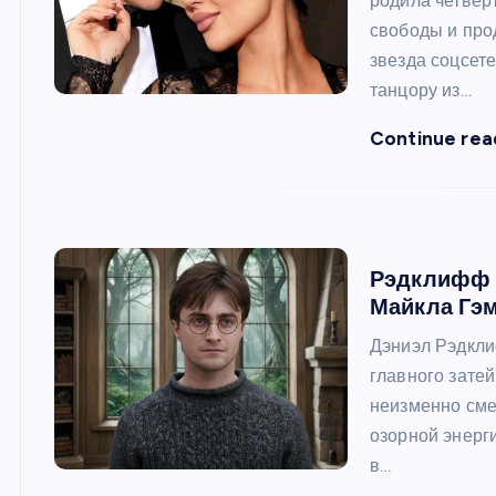
родила четвер
свободы и про
звезда соцсет
танцору из…
Continue rea
Рэдклифф 
Майкла Гэм
Дэниэл Рэдкли
главного зате
неизменно сме
озорной энерг
в…