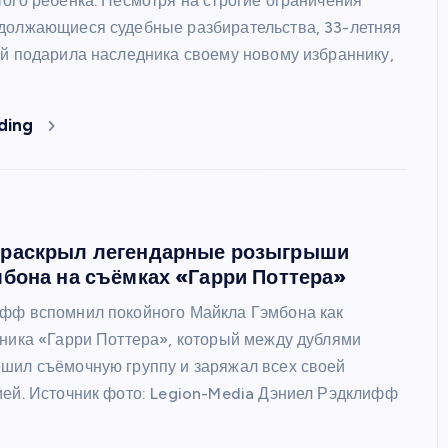
того ребенка. Несмотря на строгие ограничения
должающиеся судебные разбирательства, 33-летняя
ШОУБИЗ
ей подарила наследника своему новому избраннику,
ding
Райан Гослинг расписался в
раскрыл легендарные розыгрыши
любви к мыльным операм – и
бона на съёмках «Гарри Поттера»
сразу же получил предложени
фф вспомнил покойного Майкла Гэмбона как
каст
йника «Гарри Поттера», который между дублями
шил съёмочную группу и заряжал всех своей
ией. Источник фото: Legion-Media Дэниел Рэдклифф