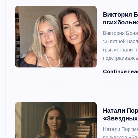
Виктория 
психбольно
Виктория Боня
13-летней нас
грызут гранит 
подстраиваясь
Continue rea
Натали Пор
«Звездных 
Натали Портман
приквелов «Зв