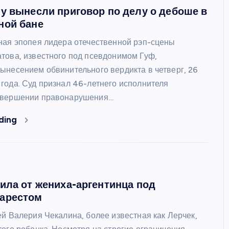
у вынесли приговор по делу о дебоше в
ной бане
ная эпопея лидера отечественной рэп-сцены
това, известного под псевдонимом Гуф,
ынесением обвинительного вердикта в четверг, 26
года. Суд признал 46-летнего исполнителя
овершении правонарушения…
ding
ила от жениха-аргентинца под
арестом
ей Валерия Чекалина, более известная как Лерчек,