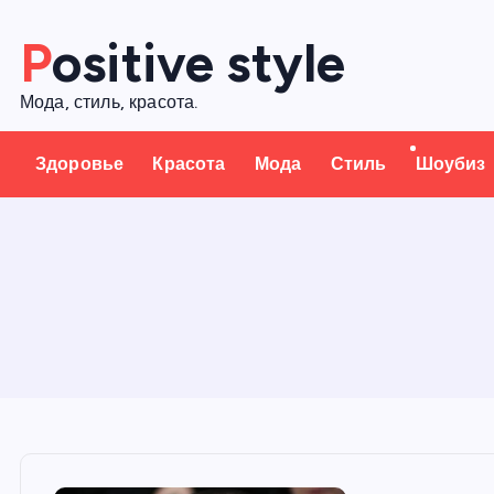
П
Positive style
е
р
Мода, стиль, красота.
е
й
Здоровье
Красота
Мода
Стиль
Шоубиз
т
и
к
с
о
д
е
р
ж
а
н