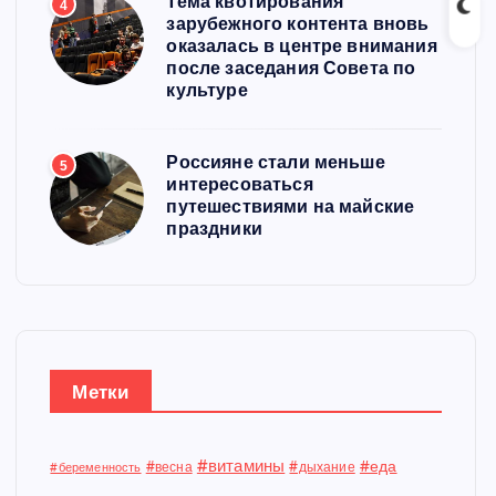
Тема квотирования
4
зарубежного контента вновь
оказалась в центре внимания
после заседания Совета по
культуре
Россияне стали меньше
5
интересоваться
путешествиями на майские
праздники
Метки
#витамины
#еда
#весна
#дыхание
#беременность