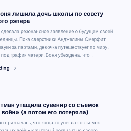
Боня лишила дочь школы по совету
го рэпера
 сделала резонансное заявление о будущем своей
ледницы. Пока сверстники Анджелины Смерфит
науки за партами, девочка путешествует по миру,
 под график матери. Боня убеждена, что…
ding
тман утащила сувенир со съемок
войн» (а потом его потеряла)
 призналась, что когда‑то унесла со съёмок
ёздных войн» культовый реквизит не своего