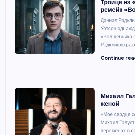
Троице из 
ремейк «В
Дэниэл Рэдкли
Уотсон однажд
«Волшебника с
Рэдклифф расс
Continue rea
Михаил Гал
женой
«Мое сердце с
Михаил Галуст
переменах в св