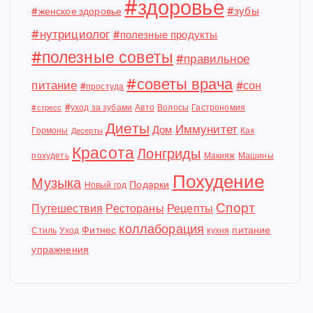
#здоровье
#зубы
#женское здоровье
#нутрициолог
#полезные продукты
#полезные советы
#правильное
#советы врача
питание
#сон
#простуда
#уход за зубами
Авто
Волосы
Гастрономия
#стресс
Диеты
Иммунитет
Дом
Гормоны
Как
Десерты
Красота
Лонгриды
похудеть
Макияж
Машины
Похудение
Музыка
Подарки
Новый год
Спорт
Путешествия
Рестораны
Рецепты
коллаборация
Фитнес
питание
Стиль
Уход
кухня
упражнения