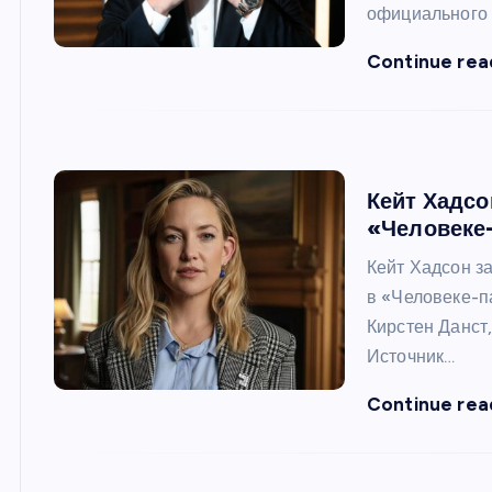
официального 
Continue rea
Кейт Хадсо
«Человеке-
Кейт Хадсон за
в «Человеке-п
Кирстен Данст
Источник…
Continue rea