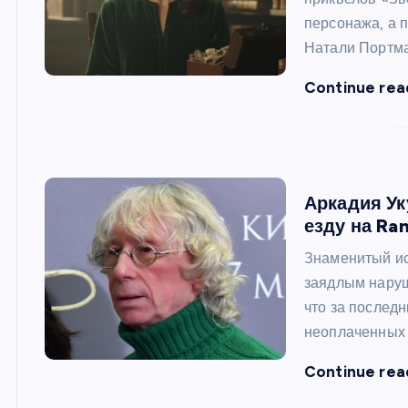
персонажа, а п
Натали Портма
Continue rea
Аркадия Ук
езду на Ra
Знаменитый ис
заядлым наруш
что за последн
неоплаченных 
Continue rea