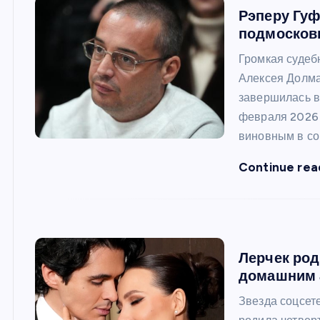
и
Рэперу Гуф
ю
подмосков
Громкая судеб
Алексея Долма
завершилась в
февраля 2026 
виновным в с
Continue rea
Лерчек род
домашним 
Звезда соцсет