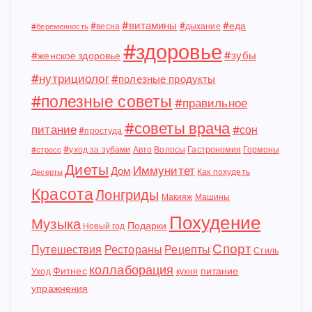
#витамины
#еда
#весна
#дыхание
#беременность
#здоровье
#зубы
#женское здоровье
#нутрициолог
#полезные продукты
#полезные советы
#правильное
#советы врача
питание
#сон
#простуда
#уход за зубами
Авто
Волосы
Гастрономия
Гормоны
#стресс
Диеты
Иммунитет
Дом
Как похудеть
Десерты
Красота
Лонгриды
Макияж
Машины
Похудение
Музыка
Подарки
Новый год
Спорт
Путешествия
Рестораны
Рецепты
Стиль
коллаборация
Фитнес
питание
Уход
кухня
упражнения