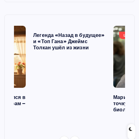
Легенда «Назад в будущее»
ШОУБИ
и «Топ Гана» Джеймс
Толкан ушёл из жизни
списался в
Мария Го
 операм –
точку в с
л
биологич
ст