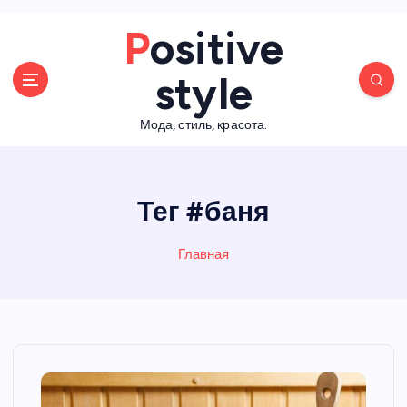
П
Positive
е
р
style
е
й
Мода, стиль, красота.
т
и
к
с
Тег #баня
о
д
е
Главная
р
ж
а
н
и
ю