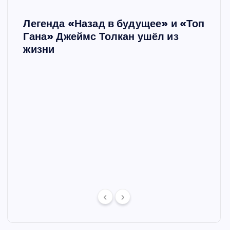
Легенда «Назад в будущее» и «Топ
Ш
Гана» Джеймс Толкан ушёл из
жизни
Мари
в сп
е в
отце