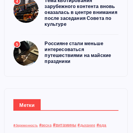
Тема квотирования
4
зарубежного контента вновь
оказалась в центре внимания
после заседания Совета по
культуре
Россияне стали меньше
5
интересоваться
путешествиями на майские
праздники
Метки
#витамины
#еда
#весна
#дыхание
#беременность