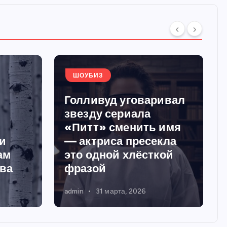
ШОУБИЗ
Голливуд уговаривал
звезду сериала
«Питт» сменить имя
и
— актриса пресекла
ам
это одной хлёсткой
тва
фразой
admin
31 марта, 2026