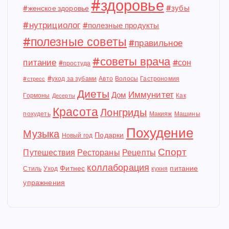
#здоровье
#зубы
#женское здоровье
#нутрициолог
#полезные продукты
#полезные советы
#правильное
#советы врача
питание
#сон
#простуда
#уход за зубами
Авто
Волосы
Гастрономия
#стресс
Диеты
Иммунитет
Дом
Гормоны
Как
Десерты
Красота
Лонгриды
похудеть
Макияж
Машины
Похудение
Музыка
Подарки
Новый год
Спорт
Путешествия
Рестораны
Рецепты
коллаборация
Фитнес
питание
Стиль
Уход
кухня
упражнения