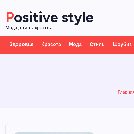
П
Positive style
е
р
Мода, стиль, красота.
е
й
Здоровье
Красота
Мода
Стиль
Шоубиз
т
и
к
с
о
д
Главна
е
р
ж
а
н