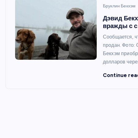
и
Бруклин Бекхэм
ю
Дэвид Бекх
вражды с 
Сообщается, ч
продан. Фото:
Бекхэм приобр
долларов чере
Continue rea