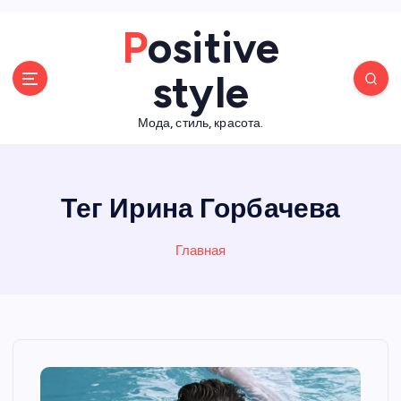
П
Positive
е
р
style
е
й
Мода, стиль, красота.
т
и
к
с
Тег Ирина Горбачева
о
д
е
Главная
р
ж
а
н
и
ю