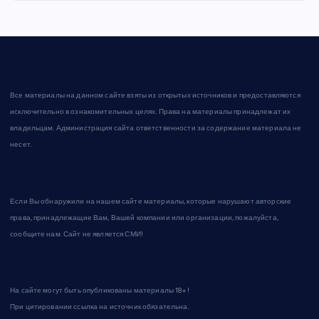
Все материалы на данном сайте взяты из открытых источников и предоставляются
исключительно в ознакомительных целях. Права на материалы принадлежат их
владельцам. Администрация сайта ответственности за содержание материала не
несет.
Если Вы обнаружили на нашем сайте материалы, которые нарушают авторские
права, принадлежащие Вам, Вашей компании или организации, пожалуйста,
сообщите нам. Сайт не является СМИ!
На сайте могут быть опубликованы материалы 18+!
При цитировании ссылка на источник обязательна.