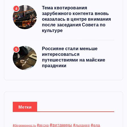
Тема квотирования
4
зарубежного контента вновь
оказалась в центре внимания
после заседания Совета по
культуре
Россияне стали меньше
5
интересоваться
путешествиями на майские
праздники
Метки
#витамины
#еда
#весна
#дыхание
#беременность