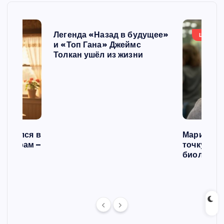
Легенда «Назад в будущее»
ШОУБИ
и «Топ Гана» Джеймс
Толкан ушёл из жизни
списался в
Мария Го
 операм –
точку в с
л
биологич
ст