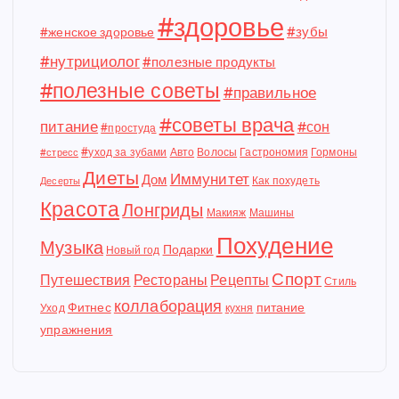
#здоровье
#зубы
#женское здоровье
#нутрициолог
#полезные продукты
#полезные советы
#правильное
#советы врача
питание
#сон
#простуда
#уход за зубами
Авто
Волосы
Гастрономия
Гормоны
#стресс
Диеты
Иммунитет
Дом
Как похудеть
Десерты
Красота
Лонгриды
Макияж
Машины
Похудение
Музыка
Подарки
Новый год
Спорт
Путешествия
Рестораны
Рецепты
Стиль
коллаборация
Фитнес
питание
Уход
кухня
упражнения