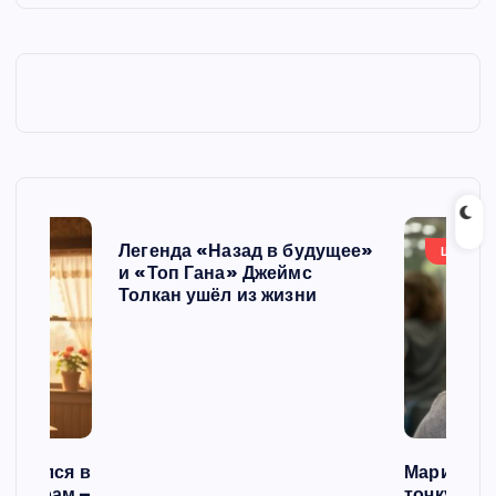
Легенда «Назад в будущее»
ШОУБИ
и «Топ Гана» Джеймс
Толкан ушёл из жизни
списался в
Мария Го
 операм –
точку в с