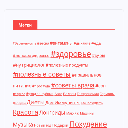
Метки
#витамины
#еда
#весна
#дыхание
#беременность
#здоровье
#зубы
#женское здоровье
#нутрициолог
#полезные продукты
#полезные советы
#правильное
#советы врача
питание
#сон
#простуда
#уход за зубами
Авто
Волосы
Гастрономия
Гормоны
#стресс
Диеты
Иммунитет
Дом
Как похудеть
Десерты
Красота
Лонгриды
Макияж
Машины
Похудение
Музыка
Подарки
Новый год