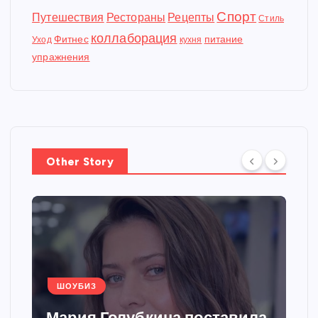
Спорт
Путешествия
Рестораны
Рецепты
Стиль
коллаборация
Фитнес
питание
Уход
кухня
упражнения
Other Story
ШОУБИЗ
Мария Голубкина поставила