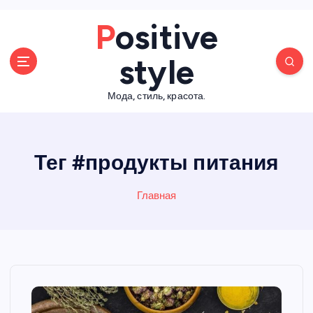
П
Positive
е
р
style
е
й
Мода, стиль, красота.
т
и
к
с
Тег #продукты питания
о
д
е
Главная
р
ж
а
н
и
ю