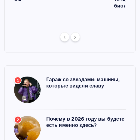
л
биологич
ст
Гараж со звездами: машины,
1
которые видели славу
Почему в 2026 году вы будете
2
есть именно здесь?