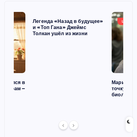
Легенда «Назад в будущее»
ШОУБИ
и «Топ Гана» Джеймс
Толкан ушёл из жизни
списался в
Мария Го
 операм –
точку в с
л
биологич
ст