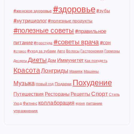
#здоровье
#зубы
#женское здоровье
#нутрициолог
#полезные продукты
#полезные советы
#правильное
#советы врача
питание
#сон
#простуда
#уход за зубами
Авто
Волосы
Гастрономия
Гормоны
#стресс
Диеты
Иммунитет
Дом
Как похудеть
Десерты
Красота
Лонгриды
Макияж
Машины
Похудение
Музыка
Подарки
Новый год
Спорт
Путешествия
Рестораны
Рецепты
Стиль
коллаборация
Фитнес
питание
Уход
кухня
упражнения