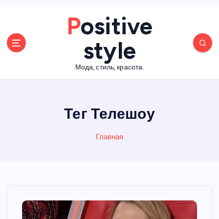
П
Positive
е
р
style
е
й
Мода, стиль, красота.
т
и
к
с
Тег Телешоу
о
д
е
Главная
р
ж
а
н
и
ю