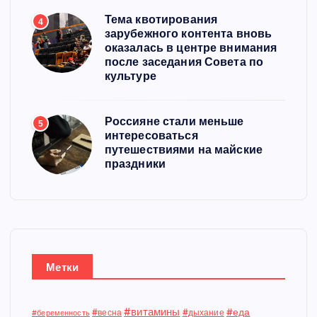
Тема квотирования
4
зарубежного контента вновь
оказалась в центре внимания
после заседания Совета по
культуре
Россияне стали меньше
5
интересоваться
путешествиями на майские
праздники
Метки
#витамины
#еда
#весна
#дыхание
#беременность