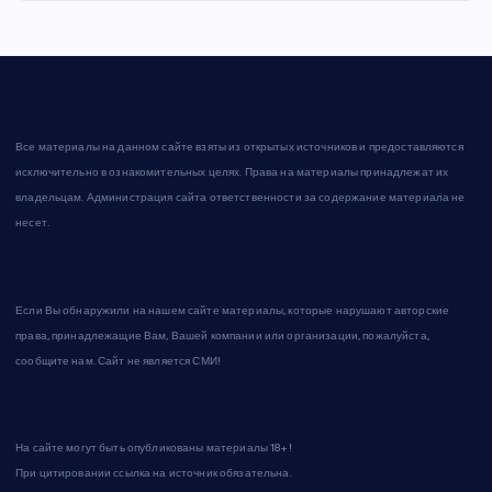
Все материалы на данном сайте взяты из открытых источников и предоставляются
исключительно в ознакомительных целях. Права на материалы принадлежат их
владельцам. Администрация сайта ответственности за содержание материала не
несет.
Если Вы обнаружили на нашем сайте материалы, которые нарушают авторские
права, принадлежащие Вам, Вашей компании или организации, пожалуйста,
сообщите нам. Сайт не является СМИ!
На сайте могут быть опубликованы материалы 18+!
При цитировании ссылка на источник обязательна.