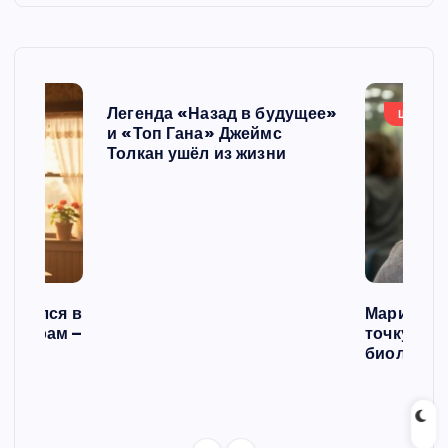
Легенда «Назад в будущее»
ШОУБИ
и «Топ Гана» Джеймс
Толкан ушёл из жизни
списался в
Мария Го
 операм –
точку в с
л
биологич
ст