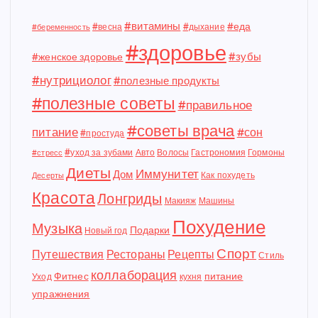
#витамины
#еда
#весна
#дыхание
#беременность
#здоровье
#зубы
#женское здоровье
#нутрициолог
#полезные продукты
#полезные советы
#правильное
#советы врача
питание
#сон
#простуда
#уход за зубами
Авто
Волосы
Гастрономия
Гормоны
#стресс
Диеты
Иммунитет
Дом
Как похудеть
Десерты
Красота
Лонгриды
Макияж
Машины
Похудение
Музыка
Подарки
Новый год
Спорт
Путешествия
Рестораны
Рецепты
Стиль
коллаборация
Фитнес
питание
Уход
кухня
упражнения