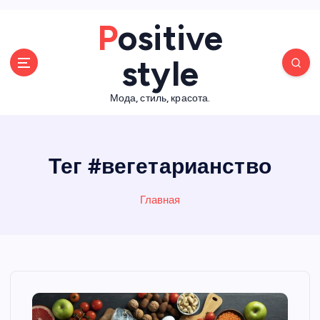
П
Positive
е
р
style
е
й
Мода, стиль, красота.
т
и
к
с
Тег #вегетарианство
о
д
е
Главная
р
ж
а
н
и
ю