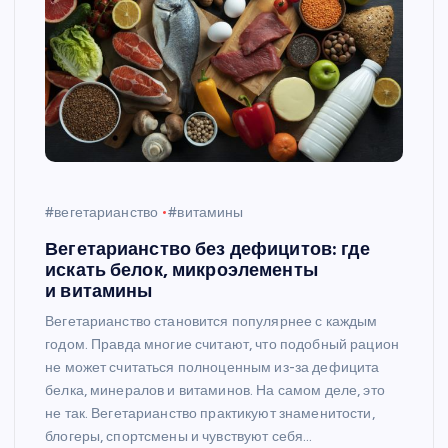
#вегетарианство
#витамины
Вегетарианство без дефицитов: где
искать белок, микроэлементы
и витамины
Вегетарианство становится популярнее с каждым
годом. Правда многие считают, что подобный рацион
не может считаться полноценным из-за дефицита
белка, минералов и витаминов. На самом деле, это
не так. Вегетарианство практикуют знаменитости,
блогеры, спортсмены и чувствуют себя…