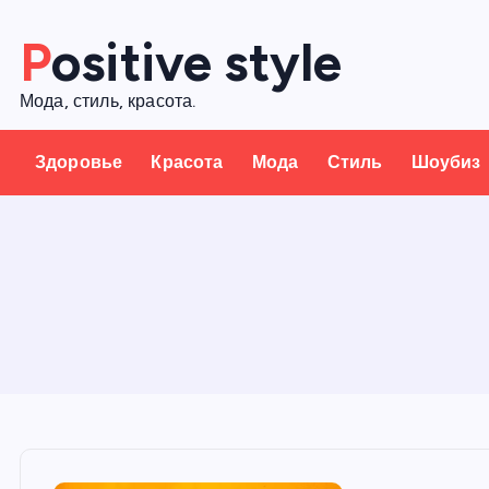
П
Positive style
е
р
Мода, стиль, красота.
е
й
Здоровье
Красота
Мода
Стиль
Шоубиз
т
и
к
с
о
д
е
р
ж
а
н