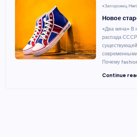
и
«Запорожец Her
ю
Новое стар
«Два мяча» В 
распада СССР.
существующей 
современными 
Почему fashio
Continue rea