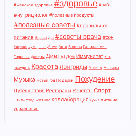
#здоровье
#зубы
#женское здоровье
#нутрициолог
#полезные продукты
#полезные советы
#правильное
#советы врача
питание
#сон
#простуда
#уход за зубами
Авто
Волосы
Гастрономия
#стресс
Диеты
Иммунитет
Дом
Гормоны
Как
Десерты
Красота
Лонгриды
похудеть
Макияж
Машины
Похудение
Музыка
Подарки
Новый год
Спорт
Путешествия
Рестораны
Рецепты
коллаборация
Фитнес
питание
Стиль
Уход
кухня
упражнения