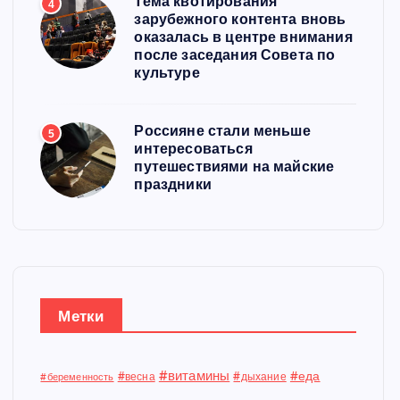
Тема квотирования
4
зарубежного контента вновь
оказалась в центре внимания
после заседания Совета по
культуре
Россияне стали меньше
5
интересоваться
путешествиями на майские
праздники
Метки
#витамины
#еда
#весна
#дыхание
#беременность