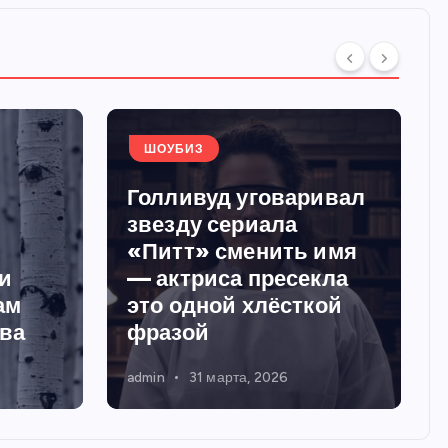
ШОУБИЗ
Голливуд уговаривал
звезду сериала
«Питт» сменить имя
и
— актриса пресекла
ам
это одной хлёсткой
тва
фразой
admin
31 марта, 2026