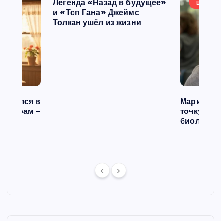
Легенда «Назад в будущее»
ШОУБИ
и «Топ Гана» Джеймс
Толкан ушёл из жизни
списался в
Мария Го
 операм –
точку в с
л
биологич
ст