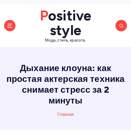
П
Positive
е
р
style
е
й
Мода, стиль, красота.
т
и
к
с
Дыхание клоуна: как
о
д
простая актерская техника
е
снимает стресс за 2
р
ж
минуты
а
н
Главная
и
ю