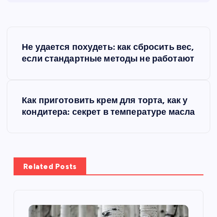
Н
Не удается похудеть: как сбросить вес,
а
если стандартные методы не работают
в
Как приготовить крем для торта, как у
и
кондитера: секрет в температуре масла
г
а
Related Posts
ц
и