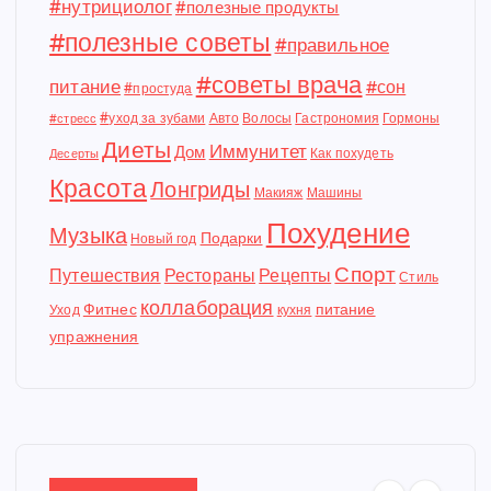
#нутрициолог
#полезные продукты
#полезные советы
#правильное
#советы врача
питание
#сон
#простуда
#уход за зубами
Авто
Волосы
Гастрономия
Гормоны
#стресс
Диеты
Иммунитет
Дом
Как похудеть
Десерты
Красота
Лонгриды
Макияж
Машины
Похудение
Музыка
Подарки
Новый год
Спорт
Путешествия
Рестораны
Рецепты
Стиль
коллаборация
Фитнес
питание
Уход
кухня
упражнения