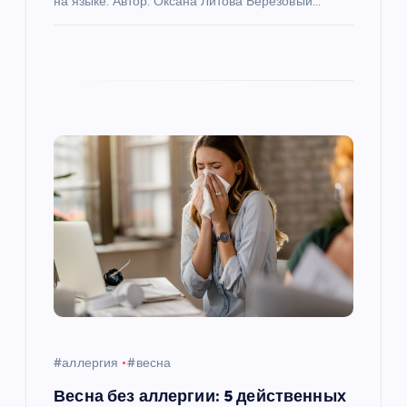
м
на языке. Автор: Оксана Литова Березовый…
#аллергия
#весна
Весна без аллергии: 5 действенных