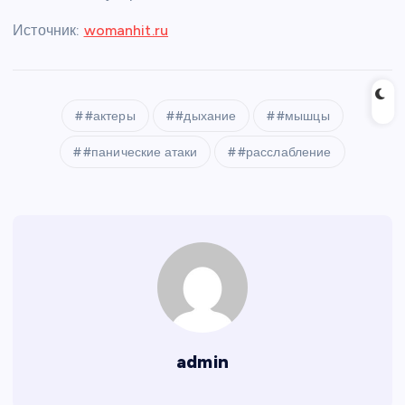
Источник:
womanhit.ru
#актеры
#дыхание
#мышцы
#панические атаки
#расслабление
admin