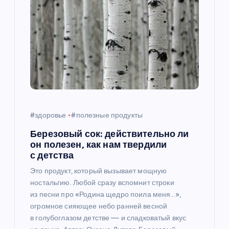
я
п
о
з
а
#здоровье
#полезные продукты
п
Березовый сок: действительно ли
он полезен, как нам твердили
и
с детства
Это продукт, который вызывает мощную
с
ностальгию. Любой сразу вспомнит строки
из песни про «Родина щедро поила меня…»,
я
огромное сияющее небо ранней весной
в голубоглазом детстве — и сладковатый вкус