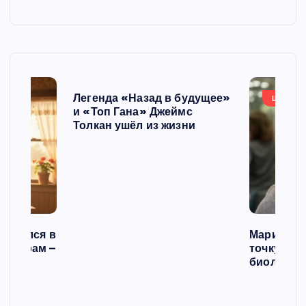
Легенда «Назад в будущее»
ШОУБИ
и «Топ Гана» Джеймс
Толкан ушёл из жизни
списался в
Мария Го
 операм –
точку в с
л
биологич
ст