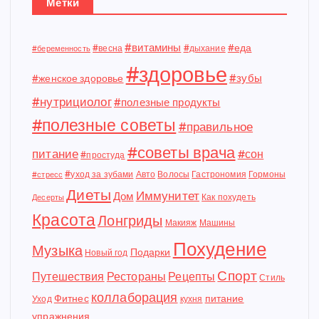
Метки
#витамины
#еда
#весна
#дыхание
#беременность
#здоровье
#зубы
#женское здоровье
#нутрициолог
#полезные продукты
#полезные советы
#правильное
#советы врача
питание
#сон
#простуда
#уход за зубами
Авто
Волосы
Гастрономия
Гормоны
#стресс
Диеты
Иммунитет
Дом
Как похудеть
Десерты
Красота
Лонгриды
Макияж
Машины
Похудение
Музыка
Подарки
Новый год
Спорт
Путешествия
Рестораны
Рецепты
Стиль
коллаборация
Фитнес
питание
Уход
кухня
упражнения