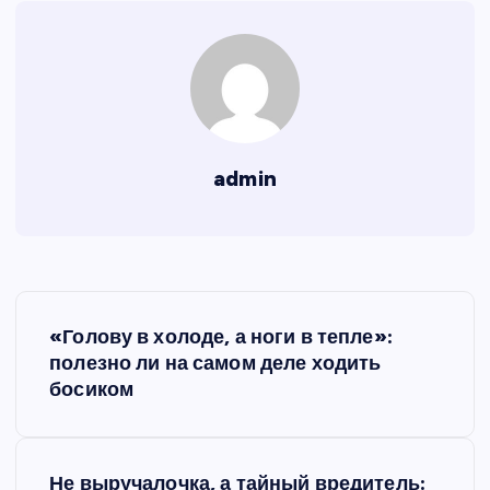
admin
Н
«Голову в холоде, а ноги в тепле»:
а
полезно ли на самом деле ходить
босиком
в
и
Не выручалочка, а тайный вредитель: