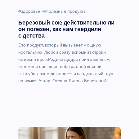
п
#здоровье
#полезные продукты
и
Березовый сок: действительно ли
он полезен, как нам твердили
с
с детства
Это продукт, который вызывает мощную
я
ностальгию. Любой сразу вспомнит строки
из песни про «Родина щедро поила меня…»,
м
огромное сияющее небо ранней весной
в голубоглазом детстве — и сладковатый вкус
на языке. Автор: Оксана Литова Березовый…