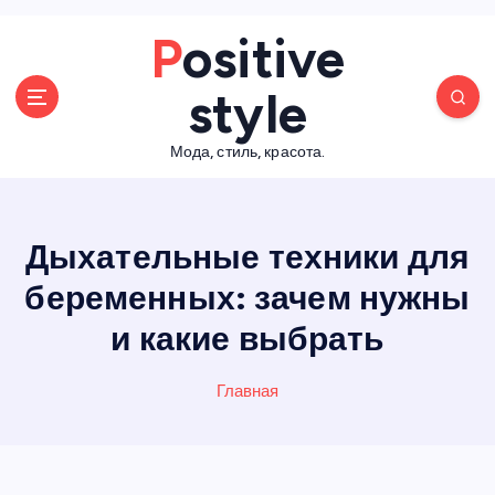
П
Positive
е
р
style
е
й
Мода, стиль, красота.
т
и
к
с
Дыхательные техники для
о
д
беременных: зачем нужны
е
и какие выбрать
р
ж
а
Главная
н
и
ю