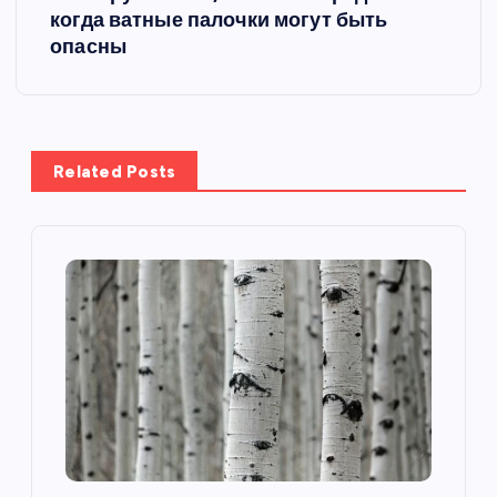
когда ватные палочки могут быть
г
опасны
а
ц
Related Posts
и
я
п
о
з
а