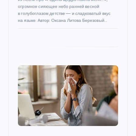
м
огромное сияющее небо ранней весной
в голубоглазом детстве — и сладковатый вкус
на языке. Автор: Оксана Литова Березовый…