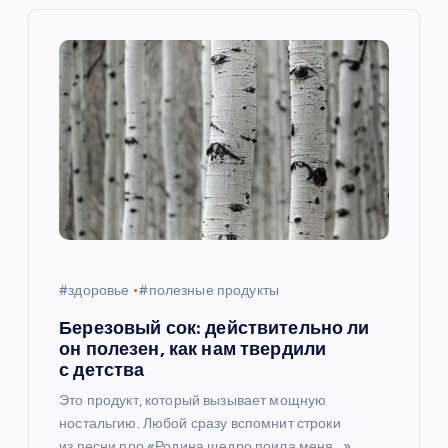
я
п
о
з
а
п
#здоровье
#полезные продукты
и
Березовый сок: действительно ли
он полезен, как нам твердили
с
с детства
Это продукт, который вызывает мощную
я
ностальгию. Любой сразу вспомнит строки
из песни про «Родина щедро поила меня…»,