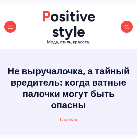
П
Positive
е
р
style
е
й
Мода, стиль, красота.
т
и
к
с
Не выручалочка, а тайный
о
д
вредитель: когда ватные
е
палочки могут быть
р
ж
опасны
а
н
Главная
и
ю