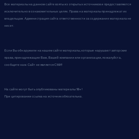
Все материалы на данном сайте взяты из открытых источников и предоставляются
исключительно в ознакомительных целях. Права на материалы принадлежат их
владельцам. Администрация сайта ответственности за содержание материала не
несет.
Если Вы обнаружили на нашем сайте материалы, которые нарушают авторские
права, принадлежащие Вам, Вашей компании или организации, пожалуйста,
сообщите нам. Сайт не является СМИ!
На сайте могут быть опубликованы материалы 18+!
При цитировании ссылка на источник обязательна.