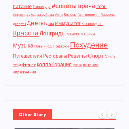
#советы врача
питание
#сон
#простуда
#уход за зубами
Авто
Волосы
Гастрономия
Гормоны
#стресс
Диеты
Иммунитет
Дом
Как похудеть
Десерты
Красота
Лонгриды
Макияж
Машины
Похудение
Музыка
Подарки
Новый год
Спорт
Путешествия
Рестораны
Рецепты
Стиль
коллаборация
Фитнес
питание
Уход
кухня
упражнения
Other Story