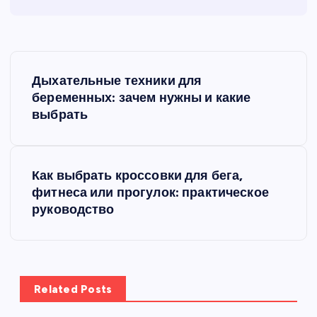
Н
Дыхательные техники для
а
беременных: зачем нужны и какие
выбрать
в
и
Как выбрать кроссовки для бега,
фитнеса или прогулок: практическое
г
руководство
а
ц
Related Posts
и